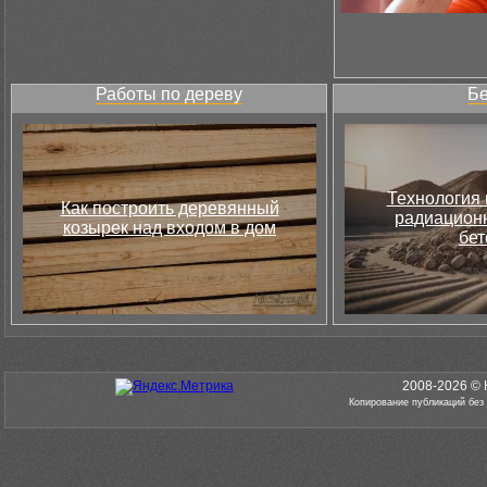
Работы по дереву
Бе
Технология 
Как построить деревянный
радиацион
козырек над входом в дом
бет
2008-2026 © 
Копирование публикаций без