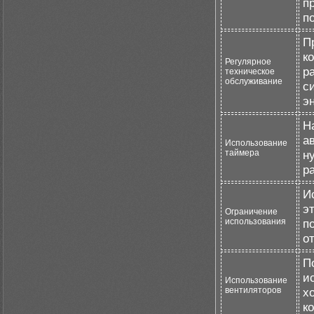
п
п
П
к
Регулярное
р
техническое
обслуживание
с
э
Н
а
Использование
таймера
н
р
И
э
Ограничение
использования
п
о
П
и
Использование
вентиляторов
х
к