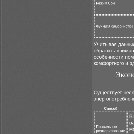
Режим Сон
Функция самоочистки
Учитывая данные
обратить вниман
особенности пом
комфортного и з
Экон
Существует неск
энергопотреблен
Способ
В
в
Правильное
м
размерирование