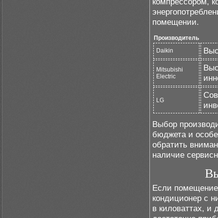
компрессором, к
энергопотреблен
помещении.
Производитель
Выс
Daikin
Выс
Mitsubishi
Electric
инн
Сов
LG
инв
Выбор производи
бюджета и особе
обратить вниман
наличие сервисн
Вы
Если помещение 
кондиционер с н
в киловаттах, и