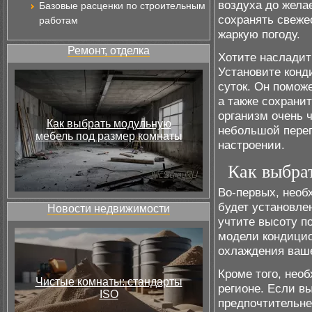
воздуха до жела
Базовые расценки по строительным
сохранять свеже
работам
жаркую погоду.
Ремонт, отделка
Хотите насладит
Установите конд
суток. Он помож
а также сохрани
организм очень 
Как выбрать модульную
небольшой перег
мебель под размер комнаты
настроении.
Как выбра
Во-первых, необ
будет установле
Новости недвижимости
учтите высоту п
модели кондицио
охлаждения ваш
Кроме того, нео
Чистые комнаты: стандарты
регионе. Если в
ISO
предпочтительне