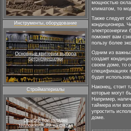
мощностью охлаж
климатом, то мо
Также следует о
Инструменты, оборудование
кондиционера. 
электроэнергии 
поможет вам сэк
пользу более эк
Одним из важных
Основные критерии выбора
создает кондици
бетономешалки
своем доме, то 
спецификациях м
будет использов
Наконец, стоит 
Стройматериалы
которые могут б
Например, налич
таймера или воз
упростить испол
доме.
Ошибки при укладке
теплоизоляции на фасад