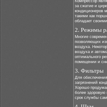
Компрессор явля
за сжатие и цир
кондиционеров 
такими как порш
обладает своими
2. Режимы 
Многие современ
позволяющих изм
воздуха. Некото
воздуха и автом
оптимального ре
помещении и сни
3. Фильтры
Для обеспечения
загрязнений ко
Хорошо продуман
более здоровую 
срок службы сам
4. Шум