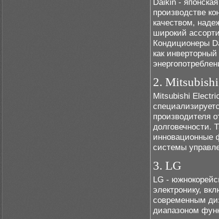
Daikin - японска
производстве ко
качеством, наде
широкий ассорти
Кондиционеры Da
как инверторный
энергопотреблен
2. Mitsubishi
Mitsubishi Elect
специализируетс
производителя 
долговечности. Т
инновационные ф
системы управле
3. LG
LG - южнокорейс
электронику, вк
современным ди
диапазоном фун