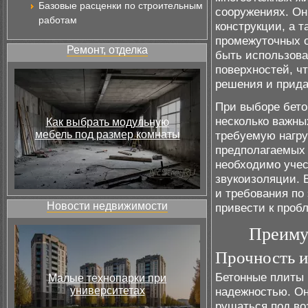
Базовые расценки по строительным
сооружениях. Он
работам
конструкции, а 
промежуточных о
Ремонт, отделка
быть использова
поверхностей, ч
решения и прида
При выборе бето
несколько важны
Как выбрать модульную
мебель под размер комнаты
требуемую нагру
предполагаемых 
необходимо учес
звукоизоляции. 
и требования по 
Новости недвижимости
привести к проб
Преиму
Прочность и
Бетонные плиты 
Малые технопарки при
университетах
надежностью. Он
рушаться под во