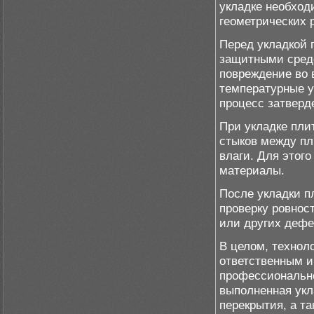
укладке необход
геометрических 
Перед укладкой 
защитными средс
повреждение во 
температурные у
процесс затверд
При укладке пли
стыков между пл
влаги. Для этог
материалы.
После укладки п
проверку ровнос
или других дефе
В целом, технол
ответственным и
профессионально
выполненная укл
перекрытия, а т