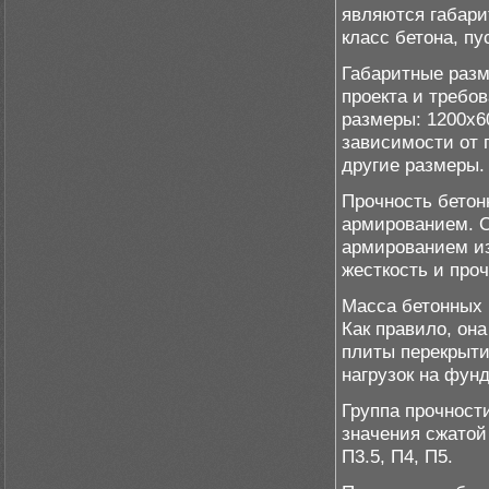
являются габари
класс бетона, пу
Габаритные разм
проекта и требо
размеры: 1200x6
зависимости от 
другие размеры.
Прочность бетон
армированием. О
армированием из
жесткость и проч
Масса бетонных 
Как правило, она
плиты перекрыти
нагрузок на фун
Группа прочност
значения сжатой
П3.5, П4, П5.