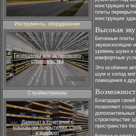
конструкции и м
плиты перекрыти
конструкции зда
Инструменты, оборудование
Высокая зву
Бетонные плиты 
звукоизоляцию 
уровень шума и 
Генераторы для автономного
комфортные усло
строительства
Это особенно ак
шум и холод мог
помещения к дру
Возможность
Стройматериалы
Благодаря своей
позволяют созда
дополнительных 
строительстве з
Ламинат в сочетании с
пространство без
ковровыми покрытиями: стиль
и комфорт
Бетонные плиты 