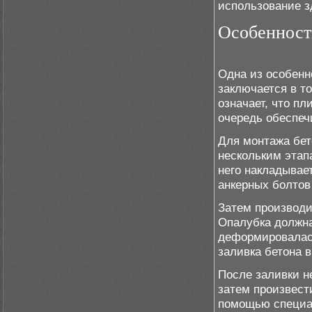
использование з
Особенност
Одна из особенн
заключается в т
означает, что пл
очередь обеспеч
Для монтажа бет
нескольким этап
него накладывает
анкерных болтов
Затем производи
Опалубка должна
деформировалась
заливка бетона в
После заливки не
затем произвест
помощью специал