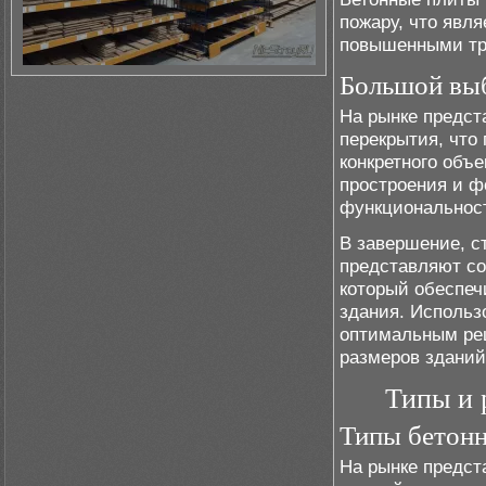
пожару, что явл
повышенными тр
Большой выб
На рынке предст
перекрытия, что
конкретного объ
простроения и ф
функциональност
В завершение, с
представляют со
который обеспеч
здания. Использ
оптимальным реш
размеров зданий
Типы и 
Типы бетонн
На рынке предст