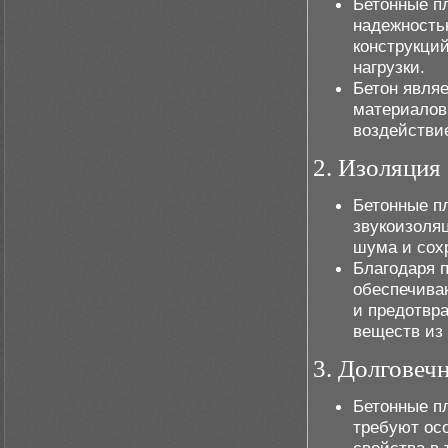
Бетонные п
надежность
конструкци
нагрузки.
Бетон явля
материалов
воздействие
2. Изоляция
Бетонные п
звукоизоля
шума и сох
Благодаря п
обеспечива
и предотвр
веществ из
3. Долговеч
Бетонные п
требуют ос