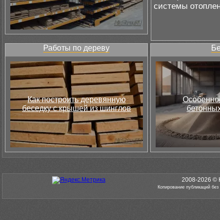
системы отоплен
Работы по дереву
Бе
Как построить деревянную
Особеннос
беседку с крышей из шинглов
бетонных
2008-2026 © 
Копирование публикаций без