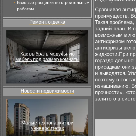
Базовые расценки по строительным
работам
Сравнивая антиф
преимуществ. Во
Такая проблема,
Ремонт, отделка
задний план. И 
возможным в люб
антифризом гото
антифризы включ
жидкости.При пр
Как выбрать модульную
мебель под размер комнаты
гораздо дольше!
присадкам они з
и выводятся. У
поэтому в соста
изнашиванию. Бо
Новости недвижимости
прочности», кот
залитого в сист
Малые технопарки при
университетах