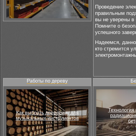
Проведение элек
правильным подх
вы не уверены в
Помните о безоп
успешного завер
Надеемся, данно
кто стремится у
электромонтажн
Работы по дереву
Бе
Технология 
Как выбрать древесину для
радиацион
музыкальных инструментов
бет