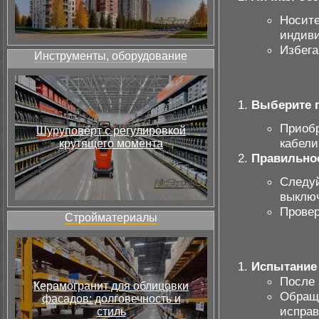
Носите
индив
Избега
Инструменты, оборудование
Выберите 
Приобр
Шуруповёрт с регулировкой
кабели
крутящего момента
Правильно
Следуй
выключ
Провер
Стройматериалы
Испытание
После 
Керамогранит для облицовки
Обраща
фасадов: долговечность и
исправ
стиль