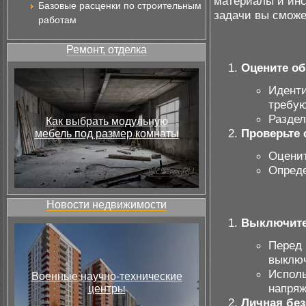
материалы и инс
Базовые расценки по строительным
задачи вы сможе
работам
Ремонт, отделка
Оцените о
Иденти
требую
Раздел
Как выбрать модульную
Проверьте
мебель под размер комнаты
Оценит
Опреде
Новости недвижимости
Выключите
Перед 
выклю
Исполь
Военные научно-технические
напряж
центры
Личная без