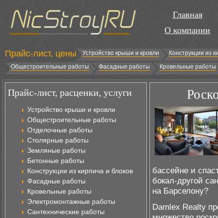
Главная
О компании
Прайс-лист, цены
Устройство крыши и кровли
Конструкции из к
Общестроительные работы
Фасадные работы
Кровельные работы
Прайс-лист, расценки, услуги
Роск
Устройство крыши и кровли
Общестроительные работы
Отделочные работы
Столярные работы
Земляные работы
Бетонные работы
бассейне и спас
Конструкции из кирпича и блоков
бокал-другой са
Фасадные работы
на Барселону?
Кровельные работы
Электромонтажные работы
Damlex Realty п
Сантехнические работы
множество роско