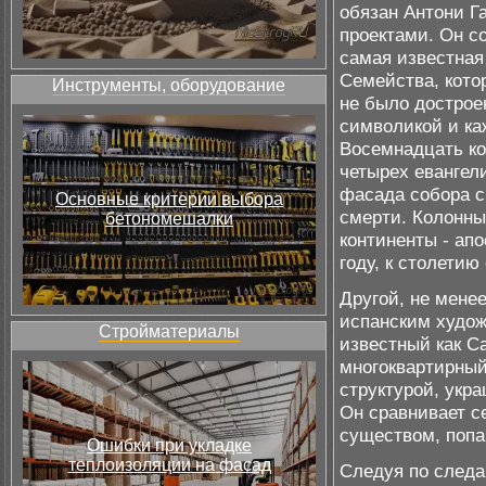
обязан Антони Г
проектами. Он с
самая известная
Семейства, кото
Инструменты, оборудование
не было достроен
символикой и ка
Восемнадцать ко
четырех евангел
фасада собора с
Основные критерии выбора
смерти. Колонны
бетономешалки
континенты - ап
году, к столетию
Другой, не мене
испанским худож
Стройматериалы
известный как Ca
многоквартирный
структурой, укр
Он сравнивает с
существом, попа
Ошибки при укладке
теплоизоляции на фасад
Следуя по следа