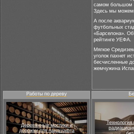
самом большом а
Здесь мы можем 
А после аквариу
футбольных стад
«Барселона». Об
рейтинге УЕФА.
Мягкое Средизем
уголок пахнет ис
бесчисленные до
жемчужина Испан
Работы по дереву
Бе
Технология 
Деревянные мостики и
радиацион
дорожки для ландшафта
бет