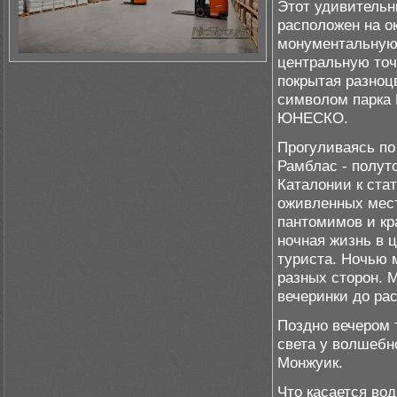
Этот удивительн
расположен на о
монументальную 
центральную точ
покрытая разноц
символом парка 
ЮНЕСКО.
Прогуливаясь по
Рамблас - полут
Каталонии к ста
оживленных мест
пантомимов и кра
ночная жизнь в 
туриста. Ночью 
разных сторон. 
вечеринки до рас
Поздно вечером 
света у волшебн
Монжуик.
Что касается вод