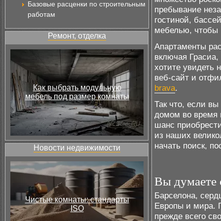
Базовые расценки по строительным
пребывание нез
работам
гостиной, бассе
мебелью, чтобы 
Ремонт, отделка
Апартаменты рас
включая Грасиа, 
хотите увидеть 
веб-сайт и отфи
brava
.
Как выбрать модульную
мебель под размер комнаты
Так что, если вы
домом во время 
шанс приобрест
из наших велико
начать поиск, п
Новости недвижимости
Вы думаете 
Барселона, серд
Чистые комнаты: стандарты
Европы и мира. 
ISO
прежде всего сво