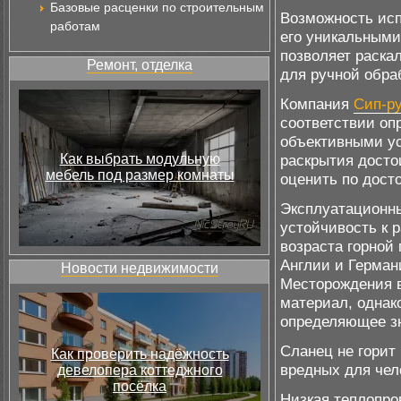
Базовые расценки по строительным
Возможность исп
работам
его уникальными
позволяет раска
Ремонт, отделка
для ручной обра
Компания
Сип-р
соответствии о
объективными ус
Как выбрать модульную
раскрытия досто
мебель под размер комнаты
оценить по дост
Эксплуатационные
устойчивость к 
возраста горной
Англии и Герман
Новости недвижимости
Месторождения в
материал, однак
определяющее зн
Сланец не горит
Как проверить надёжность
вредных для чел
девелопера коттеджного
посёлка
Низкая теплопро