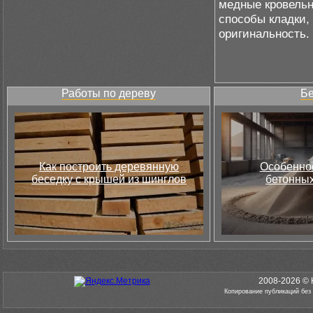
медные кровельн
способы кладки,
оригинальность.
Работы по дереву
Бе
Как построить деревянную
Особеннос
беседку с крышей из шинглов
бетонных
2008-2026 © 
Копирование публикаций без