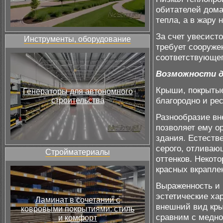
обитателей дома
тепла, а в жару 
За счет увесисто
Инструменты, оборудование
требует сооруже
соответствующе
Возможности д
Крыши, покрыты
Генераторы для автономного
благородно и ре
строительства
Разнообразие вн
позволяет ему о
здания. Естестве
серого, отливаю
Стройматериалы
оттенков. Некот
красных вкрапле
Выраженность и 
эстетические ха
Ламинат в сочетании с
внешний вид кры
ковровыми покрытиями: стиль
сравним с медно
и комфорт