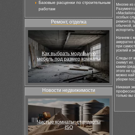
Базовые расценки по строительным
Многие из 
работам
Разумеетс
«Mactailor
особых слу
Ремонт, отделка
ремонта лу
обычной, а
испортить 
Начнем с м
аккуратно 
при самост
усилий и э
Как выбрать модульную
Следы от к
мебель под размер комнаты
снимут их.
каким сред
этого не с
можно найт
уборки по
Никакая э
Новости недвижимости
профессион
только вы 
Чистые комнаты: стандарты
ISO