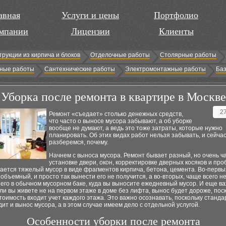
авная
Услуги и цены
Портфолио
мпании
Лицензии
Клиенты
трукции из кирпича и блоков
Отделочные работы
Столярные работы
ные работы
Сантехнические работы
Электромонтажные работы
Баз
Уборка после ремонта в квартире в Москве
2
Ремонт «съедает» столько денежных средств,
что часто о выносе мусора забывают, а об уборке
вообще не думают, а ведь это тоже затраты, которые нужно
планировать. Об этих видах работ нельзя забывать, и сейча
разберемся, почему.
Начнем с выноса мусора. Ремонт бывает разный, но очень ч
установке двери, окон, корректировке дверных косяков и пр
ается тяжелый мусор в виде фрагментов кирпича, бетона, цемента. Во-первы
объемный, и просто так вынести его не получится, а во-вторых, чаще всего н
 его в обычном мусорном баке, куда вы выносите ежедневный мусор. И еще в
ли вы живете не на первом этаже в доме без лифта, вынос будет дороже, пос
тоимость входит учет каждого этажа. Это важно осознавать, поскольку станда
дит и вынос мусора, а в этом случае имеем дело с отдельной услугой.
Особенности уборки после ремонта