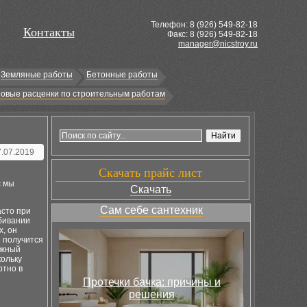
Телефон: 8 (
926
) 549-82-18
Контакты
Факс: 8 (926) 549-82-18
manager@nicstroy.ru
Земляные работы
Бетонные работы
овые расценки по строительным работам
7.07.2019
Скачать прайс лист
с мы
Скачать
Сам себе сантехник
асто при
обивании
х, он
е получится
ажный
кольку
ртно в
Протечки бачка: причины и
решения