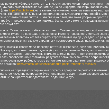
нас привыкли убирать самостоятельно, считая, что клиринговая компания – э
я, убирать самостоятельно экономнее, но по информации клиринговой компа
» (сайт
https://mactailor.ru
), есть категория клиентов, которые вызывают мастеро
чаях. Но даже если вы никогда не пользовались услугами клиринговой компан
чше позвать специалистов. И это связано с тем, что такая уборка не просто 
 требует профессионального подхода, без которого можно навредить ремонт
его результат.
усора. Сначала нужно избавиться от него. Специалисты клиринговой компан
соберут мусор, не повредив поверхности. Именно поверхности больше всего
оятельных попытках хозяев собрать строительный мусор. Досадно, но резул
кономии становятся свежие царапины и нестираемые следы на кафеле или по
лея, замазки, краски могут навсегда остаться в квартире, если специалисты а
 Пожалуй, это сама главная задача уборки после ремонта. Зная, какой тип ма
ством снимается, специалисты снимают следы, не портя при этом поверхност
делать своевременно и грамотно, результат ремонта останется с погрешностя
и перечень всех работ, которые выполняет клиринговая компания в рамках у
сле ремонта:
https://mactailor.ru/service/uborka-posle-remonta-v-moskve/
.
кономия не оправдает испорченные покрытия сразу после ремонта и никакое
альное изучение вопроса не будет оправданным для такого разового случая
сами не собираетесь предоставлять подобные услуги.