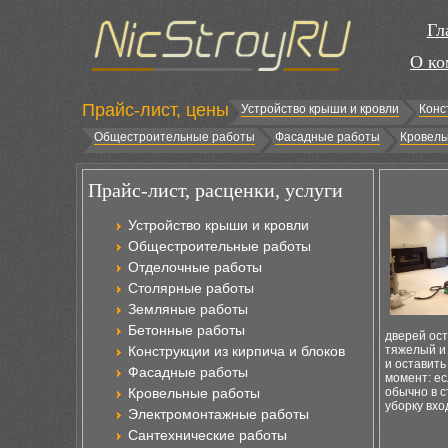
Гл
О ко
Прайс-лист, цены
Устройство крыши и кровли
Конс
Общестроительные работы
Фасадные работы
Кровель
Прайс-лист, расценки, услуги
Устройство крыши и кровли
Общестроительные работы
Отделочные работы
Столярные работы
Земляные работы
Бетонные работы
дверей ост
Конструкции из кирпича и блоков
тяжелый и 
и оставить
Фасадные работы
момент: ес
Кровельные работы
обычно в с
уборку вхо
Электромонтажные работы
Сантехнические работы