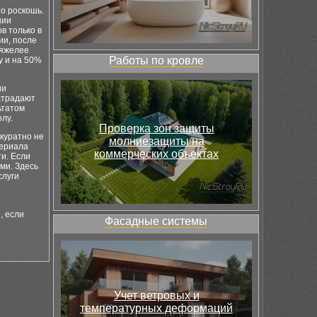
то роскошь.
нии
в только в
ии, после
тяжелее
Работы по кровле
у и на 50%
ии
 страдают
ьтатом
лу.
Проверка зон защиты
ккуратно не
молниезащиты на
териала
коммерческих объектах
и. Если
ми. Здесь
слуги
, если
Фасадные системы
Учет ветровых и
температурных деформаций