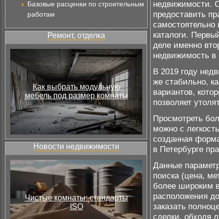
недвижимости. О
Базовые расценки по строительным
предоставить пр
работам
самостоятельно 
каталоги. Первы
Ремонт, отделка
деле именно вто
недвижимость в 
В 2019 году недв
же стабильно, к
Как выбрать модульную
вариантов, кото
мебель под размер комнаты
позволяет утоля
Просмотреть бол
можно с легкост
созданная форма
Новости недвижимости
в Петербурге пра
Данные параметр
поиска (цена, ме
более широким в
расположения до
Чистые комнаты: стандарты
заказать полноц
ISO
сделки, обходя 