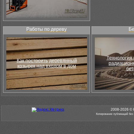
Работы по дереву
Бе
Технология 
Как построить деревянный
радиацион
козырек над входом в дом
бет
2008-2026 © 
Копирование публикаций без