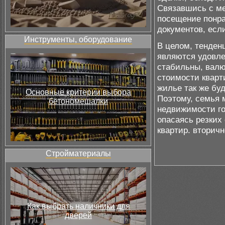
Связавшись с ме
посещение понра
документов, есл
Инструменты, оборудование
В целом, тенден
являются удовле
стабильны, валю
стоимости кварт
жилье так же бу
Основные критерии выбора
Поэтому, семья 
бетономешалки
недвижимости гор
опасаясь резких
квартир. вторичн
Стройматериалы
Как выбрать наличники для
дверей