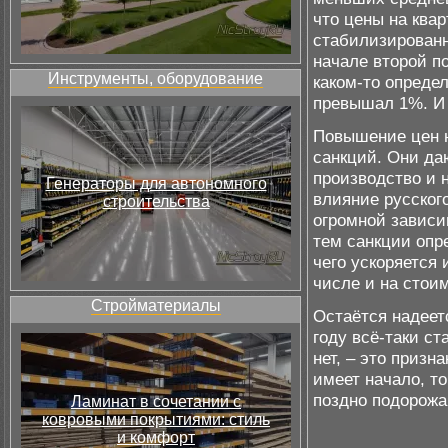
что цены на ква
стабилизированн
начале второй п
Инструменты, оборудование
каком-то опреде
превышал 1%. И 
Повышение цен н
санкций. Они да
производство и 
Генераторы для автономного
влияние русског
строительства
огромной зависи
тем санкции опр
чего ускоряется 
числе и на стоим
Стройматериалы
Остаётся надеет
году всё-таки ст
нет, – это призн
имеет начало, то
поздно подорожа
Ламинат в сочетании с
ковровыми покрытиями: стиль
и комфорт