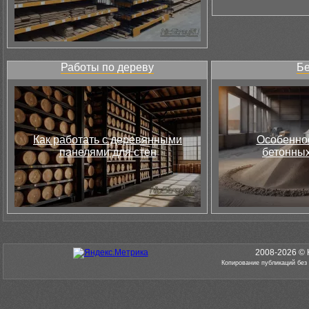
Работы по дереву
Бе
Как работать с деревянными
Особеннос
панелями для стен
бетонных
2008-2026 © 
Копирование публикаций без