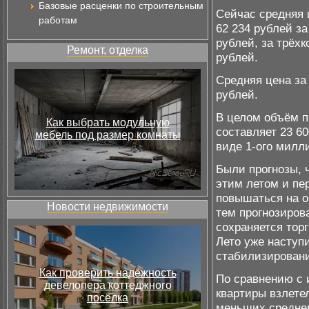
Базовые расценки по строительным
Сейчас средняя 
работам
62 234 рублей за
рублей, за трёхк
Ремонт, отделка
рублей.
Средняя цена за 
рублей.
В целом объём п
Как выбрать модульную
составляет 23 6
мебель под размер комнаты
виде 1-ого милл
Были прогнозы, 
этим летом и пе
повышаться на о
Новости недвижимости
тем прогнозирова
сохраняется торг
Лето уже наступи
стабилизировани
Как проверить надёжность
По сравнению с 
девелопера коттеджного
квартиры взлете
посёлка
меньших среднев