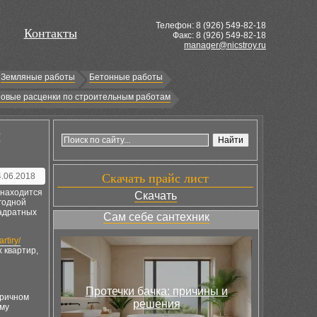
Телефон: 8 (
926
) 549-82-18
Контакты
Факс: 8 (926) 549-82-18
manager@nicstroy.ru
Земляные работы
Бетонные работы
овые расценки по строительным работам
я
4.06.2018
Скачать прайс лист
 находится
Скачать
ыгодной
вадратных
Сам себе сантехник
rtiry/
 квартир,
Протечки бачка: причины и
оричном
решения
ому