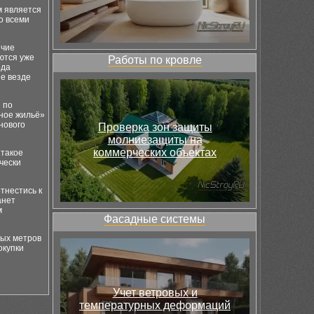
м является
о всеми
ичие
ются уже
Работы по кровле
ода
не везде
 по
чное жильё»
нового
Проверка зон защиты
молниезащиты на
коммерческих объектах
 такое
чески
тнестись к
анет
м
Фасадные системы
ных метров
окупки
Учет ветровых и
температурных деформаций