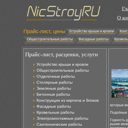
Гл
О ко
Прайс-лист, цены
Устройство крыши и кровли
Конс
Общестроительные работы
Фасадные работы
Кровель
Прайс-лист, расценки, услуги
Устройство крыши и кровли
Общестроительные работы
Отделочные работы
Столярные работы
Земляные работы
Бетонные работы
Конструкции из кирпича и блоков
которые вх
Фасадные работы
Кровельные работы
Подобные 
Электромонтажные работы
Годность 
Сантехнические работы
рынке мож