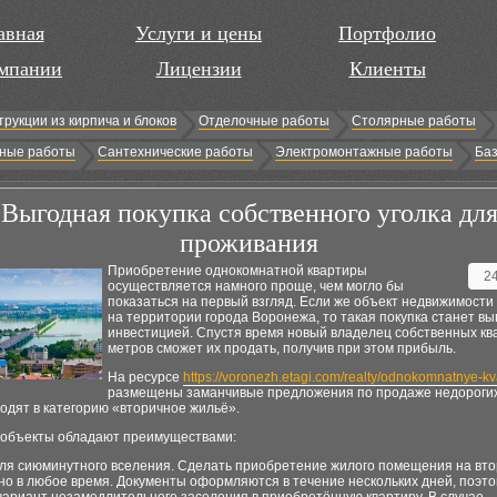
авная
Услуги и цены
Портфолио
мпании
Лицензии
Клиенты
трукции из кирпича и блоков
Отделочные работы
Столярные работы
ные работы
Сантехнические работы
Электромонтажные работы
Баз
Выгодная покупка собственного уголка дл
проживания
Приобретение однокомнатной квартиры
2
осуществляется намного проще, чем могло бы
показаться на первый взгляд. Если же объект недвижимости
на территории города Воронежа, то такая покупка станет в
инвестицией. Спустя время новый владелец собственных к
метров сможет их продать, получив при этом прибыль.
На ресурсе
https://voronezh.etagi.com/realty/odnokomnatnye-kva
размещены заманчивые предложения по продаже недорогих
одят в категорию «вторичное жильё».
объекты обладают преимуществами:
для сиюминутного вселения. Сделать приобретение жилого помещения на вт
но в любое время. Документы оформляются в течение нескольких дней, поэт