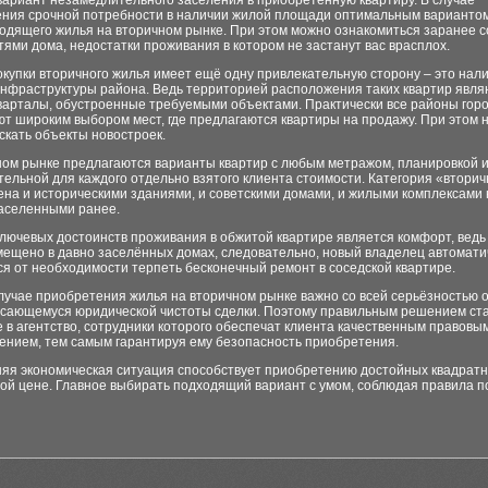
вариант незамедлительного заселения в приобретённую квартиру. В случае
ения срочной потребности в наличии жилой площади оптимальным варианто
одящего жилья на вторичном рынке. При этом можно ознакомиться заранее с
ями дома, недостатки проживания в котором не застанут вас врасплох.
купки вторичного жилья имеет ещё одну привлекательную сторону – это нал
инфраструктуры района. Ведь территорией расположения таких квартир явля
варталы, обустроенные требуемыми объектами. Практически все районы гор
т широким выбором мест, где предлагаются квартиры на продажу. При этом 
скать объекты новостроек.
ном рынке предлагаются варианты квартир с любым метражом, планировкой и
ельной для каждого отдельно взятого клиента стоимости. Категория «втори
на и историческими зданиями, и советскими домами, и жилыми комплексами 
заселенными ранее.
лючевых достоинств проживания в обжитой квартире является комфорт, ведь
мещено в давно заселённых домах, следовательно, новый владелец автомати
я от необходимости терпеть бесконечный ремонт в соседской квартире.
лучае приобретения жилья на вторичном рынке важно со всей серьёзностью о
касающемуся юридической чистоты сделки. Поэтому правильным решением ст
в агентство, сотрудники которого обеспечат клиента качественным правовы
ением, тем самым гарантируя ему безопасность приобретения.
яя экономическая ситуация способствует приобретению достойных квадрат
ой цене. Главное выбирать подходящий вариант с умом, соблюдая правила п