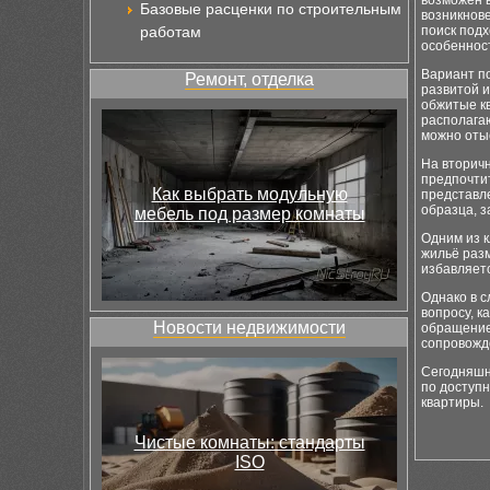
возможен 
Базовые расценки по строительным
возникнов
работам
поиск подх
особенност
Вариант по
Ремонт, отделка
развитой 
обжитые к
располагаю
можно оты
На вторич
предпочтит
Как выбрать модульную
представле
образца, 
мебель под размер комнаты
Одним из к
жильё раз
избавляетс
Однако в с
вопросу, 
Новости недвижимости
обращение 
сопровожд
Сегодняшн
по доступн
квартиры.
Чистые комнаты: стандарты
ISO