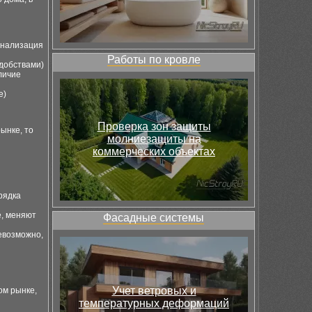
канализация
Работы по кровле
добствами)
личие
е)
Проверка зон защиты
ынке, то
молниезащиты на
коммерческих объектах
рядка
е, меняют
Фасадные системы
евозможно,
Учет ветровых и
ом рынке,
температурных деформаций