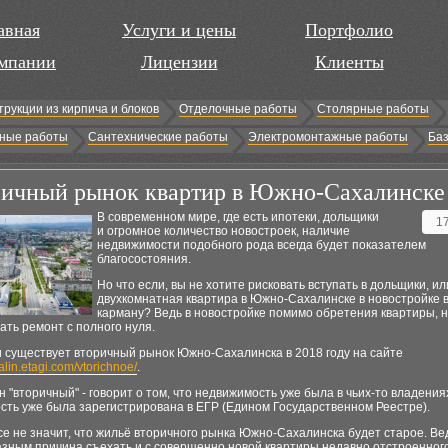
авная
Услуги и цены
Портфолио
мпании
Лицензии
Клиенты
трукции из кирпича и блоков
Отделочные работы
Столярные работы
ные работы
Сантехнические работы
Электромонтажные работы
Баз
ичный рынок квартир в Южно-Сахалинске
В современном мире, где есть ипотеки, дольщики
1
и огромное количество новостроек, наличие
недвижимости подобного рода всегда будет показателем
благосостояния.
Но что если, вы не хотите рисковать вступать в дольщики, ил
двухкомнатная квартира в Южно-Сахалинске в новостройке в
карману? Ведь в новостройке помимо обретения квартиры, 
ать ремонт с полного нуля.
и существует вторичный рынок Южно-Сахалинска в 2018 году на сайте
halin.etagi.com/vtorichnoe/
.
 "вторичный" - говорит о том, что недвижимость уже была в чьих-то владениях
сть уже была зарегистрирована в ЕГР (Едином Государственном Реестре).
се не значит, что жильё вторичного рынка Южно-Сахалинска будет старое. Ве
азным причина съехать и с совершенно новой квартиры недавно отстроенного