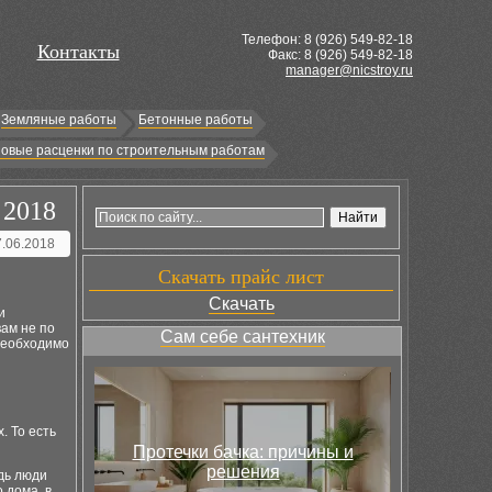
Телефон: 8 (
926
) 549-82-18
Контакты
Факс: 8 (926) 549-82-18
manager@nicstroy.ru
Земляные работы
Бетонные работы
овые расценки по строительным работам
 2018
7.06.2018
Скачать прайс лист
Скачать
и
ам не по
Сам себе сантехник
необходимо
. То есть
Протечки бачка: причины и
решения
дь люди
 дома, в