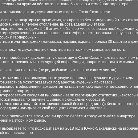
реездом или другими обстоятельствами бытового и семейного характера.
я вторичного рынка двухкомнатных квартир Южно-Сахалинска:
косортные квартиры (старые дома, как правило без коммуникаций таких как 
одоснабжение, печное отопление, высота здания 2-3 этажа).
ндартное жильё (дома 5-16 этажей, обычное жильё со всеми необходимыми у
ртиры улучшенного типа (повышенная комфортность, несколько санузлов, на
собок и гардеробных)
ртиры в элитных домах (консьержа, паркинг, охрана, порядка 30 квартир в дом
при покупке двухкомнатной квартиры на вторичном рынке, всё же есть.
тите приобрести двухкомнатную квартиру в Южно-Сахалинске на вторичном р
ет поинтересоваться о следующей информации, понравившегося вам жилья:
я история квартиры (не редко бывает, что она не совсем чистая).
утствие долгов за коммунальные услуги прошлых владельцев и другие виды
гов(квартира может оказаться под арестом судебных приставов).
вильность оформления документов на квартиру, соблюдение положенного по
рмления квартиры.
нтересоваться соседями выбранной вами квартиры(по статистике, некоторы
то жительства по причине шумных и скандальных соседей).
возможности покупайте вторичное жильё без посредников(сейчас это почти н
посредники накидывают свой процент к стоимости квартиры).
люс, заключается в том, что вы просто берёте и сразу же живёте в квартире,
нной на вторичном рынке.
 выбираете то, что подходит вам на 2018 год в Южно-Сахалинске на вторичн
всё вышесказанное.