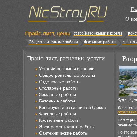
Гл
О ко
Прайс-лист, цены
Устройство крыши и кровли
Конс
Общестроительные работы
Фасадные работы
Кровель
Прайс-лист, расценки, услуги
Втор
Устройство крыши и кровли
Общестроительные работы
Отделочные работы
Столярные работы
Земляные работы
будет сдел
Бетонные работы
Конструкции из кирпича и блоков
Для этого 
https://sak
Фасадные работы
Кровельные работы
Сам термин
недвижимо
Электромонтажные работы
Но это вов
Сантехнические работы
могут по р