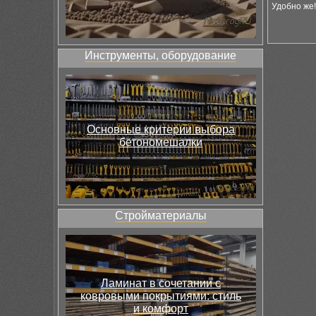
Удобно же!
Инструменты, оборудование
Основные критерии выбора
бетономешалки
Стройматериалы
Ламинат в сочетании с
ковровыми покрытиями: стиль
и комфорт