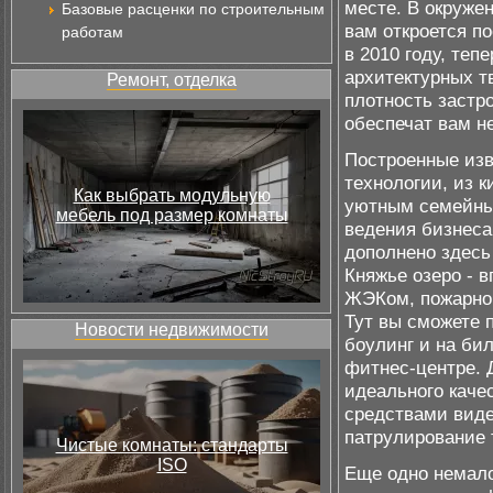
месте. В окруже
Базовые расценки по строительным
вам откроется п
работам
в 2010 году, те
архитектурных т
Ремонт, отделка
плотность застр
обеспечат вам н
Построенные изв
технологии, из к
Как выбрать модульную
уютным семейным
мебель под размер комнаты
ведения бизнеса
дополнено здесь
Княжье озеро - 
ЖЭКом, пожарной
Тут вы сможете п
Новости недвижимости
боулинг и на би
фитнес-центре. Д
идеального каче
средствами виде
патрулирование 
Чистые комнаты: стандарты
ISO
Еще одно немало