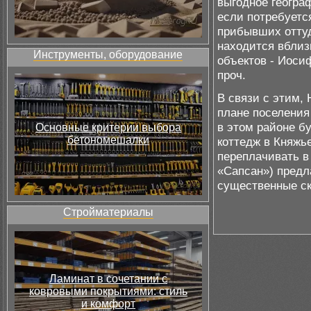
выгодное геогра
если потребуетс
прибывших оттуд
находится вблиз
Инструменты, оборудование
объектов - Иоси
проч.
В связи с этим,
плане поселения
в этом районе б
Основные критерии выбора
бетономешалки
коттедж в Княжь
переплачивать в
«Сапсан») предл
существенные ск
Стройматериалы
Ламинат в сочетании с
ковровыми покрытиями: стиль
и комфорт