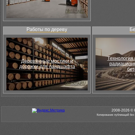
Работы по дереву
Бе
Технология 
Деревянные мостики и
радиацион
дорожки для ландшафта
бет
2008-2026 © 
Копирование публикаций без