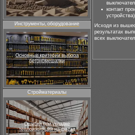
выключател
контакт про
устройства)
Инструменты, оборудование
Исходя из вышес
результатах вып
всех выключател
Основные критерии выбора
бетономешалки
Стройматериалы
Ошибки при укладке
теплоизоляции на фасад