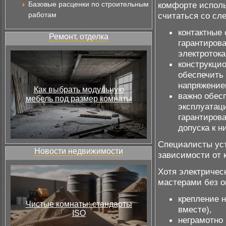
Базовые расценки по строительным
комфорте исполь
работам
считаться со с
контактные
Ремонт, отделка
гарантиров
электроток
конструкци
обеспечить 
напряжение
Как выбрать модульную
важно обес
мебель под размер комнаты
эксплуатац
гарантиров
допуска к н
Специалисты ус
Новости недвижимости
зависимости от 
Хотя электричес
мастерами без 
крепление н
Чистые комнаты: стандарты
вместе),
ISO
неграмотно