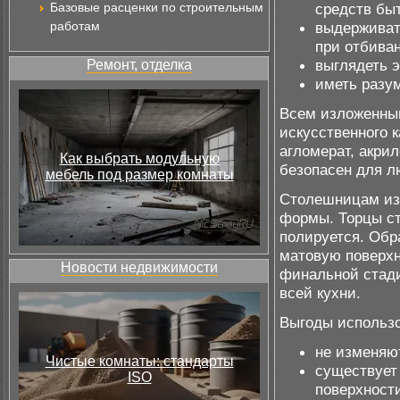
Базовые расценки по строительным
средств бы
работам
выдерживат
при отбива
выглядеть э
Ремонт, отделка
иметь разу
Всем изложенны
искусственного 
агломерат, акрил
Как выбрать модульную
безопасен для 
мебель под размер комнаты
Столешницам из 
формы. Торцы с
полируется. Обр
матовую поверхн
Новости недвижимости
финальной стади
всей кухни.
Выгоды использо
не изменяют
Чистые комнаты: стандарты
существует
ISO
поверхности