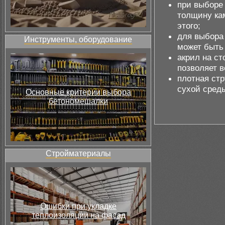
при выборе
толщину кам
этого;
для выбора
Инструменты, оборудование
может быть
акрил на ст
позволяет 
плотная стр
сухой среды
Основные критерии выбора
бетономешалки
Стройматериалы
Ошибки при укладке
теплоизоляции на фасад