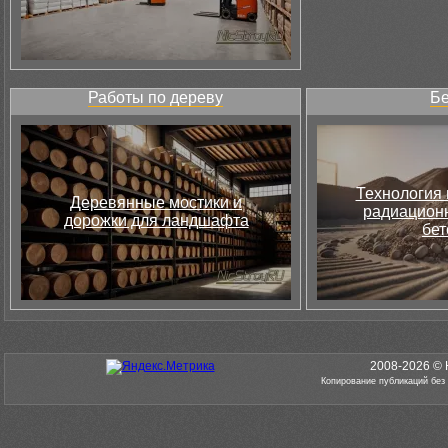
Работы по дереву
Бе
Технология 
Деревянные мостики и
радиацион
дорожки для ландшафта
бет
2008-2026 © 
Копирование публикаций без