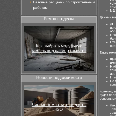
Базовые расценки по строительным
в д
тем
работам
МДФ
Данный ма
Ремонт, отделка
ДСП
изг
обр
Пла
бал
Сте
Как выбрать модульную
под
мебель под размер комнаты
Также межк
Щит
име
Наб
тон
дос
Новости недвижимости
Глу
Со 
свет
Конечно, 
будет прои
основными
Чистые комнаты: стандарты
Лак
ISO
Так
защ