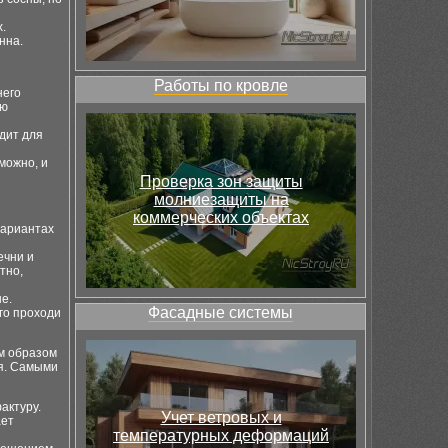
.
нна.
Работы по кровле
него
ую
дит для
можно, и
Проверка зон защиты
молниезащиты на
коммерческих объектах
вариантах
ечни и
тно,
е.
Фасадные системы
го проходи
м образом
ся. Самыми
актуру.
Учет ветровых и
ает
температурных деформаций