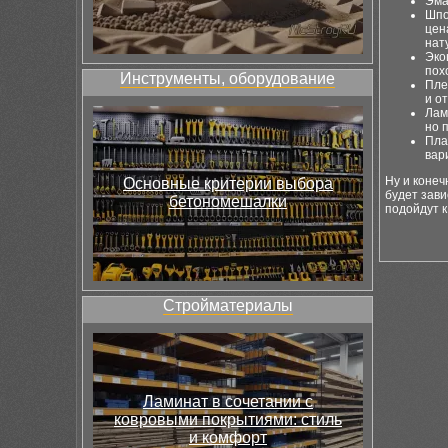
Эма
Шпо
цен
нат
Эко
пох
Инструменты, оборудование
Пле
и о
Лам
но 
Пла
вар
Ну и конеч
Основные критерии выбора
будет зави
бетономешалки
подойдут к
Стройматериалы
Ламинат в сочетании с
ковровыми покрытиями: стиль
и комфорт