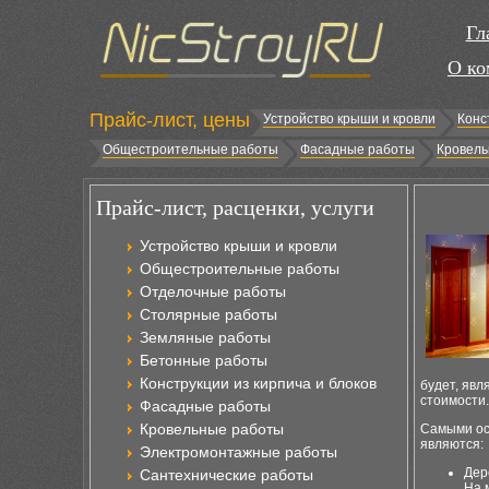
Гл
О ко
Прайс-лист, цены
Устройство крыши и кровли
Конс
Общестроительные работы
Фасадные работы
Кровель
Прайс-лист, расценки, услуги
Устройство крыши и кровли
Общестроительные работы
Отделочные работы
Столярные работы
Земляные работы
Бетонные работы
Конструкции из кирпича и блоков
будет, явл
стоимости.
Фасадные работы
Кровельные работы
Самыми ос
являются:
Электромонтажные работы
Дер
Сантехнические работы
На 