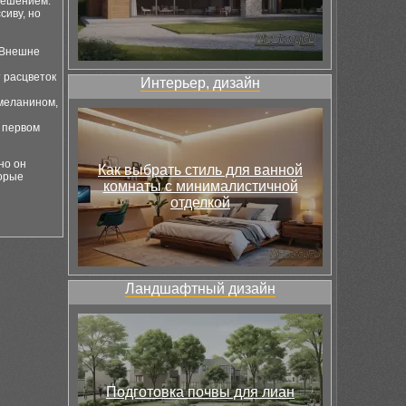
решением.
сиву, но
 Внешне
 расцветок
Интерьер, дизайн
 меланином,
В первом
но он
Как выбрать стиль для ванной
торые
комнаты с минималистичной
отделкой
Ландшафтный дизайн
Подготовка почвы для лиан