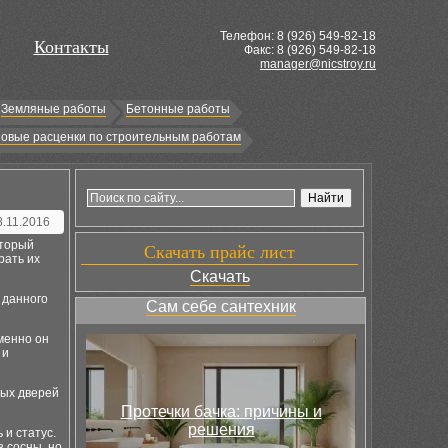
Телефон: 8 (
926
) 549-82-18
Контакты
Факс: 8 (926) 549-82-18
manager@nicstroy.ru
Земляные работы
Бетонные работы
овые расценки по строительным работам
8.11.2016
оторый
Скачать прайс лист
рать их
Скачать
 данного
Сам себе сантехник
менно он
 и
ных дверей
Протечки бачка: причины и
решения
и статус.
 сосны, но