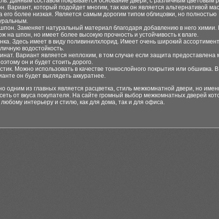
ль. Данным составом покрывается основание двери, с различным цветовым 
н. Вариант, который подойдет многим, так как он является альтернативой мас
а его более низкая. Является самым дорогим типом облицовки, но полностью
уральным.
шпон. Заменяет натуральный материал благодаря добавлению в него химии.
ож на шпон, но имеет более высокую прочность и устойчивость к влаге.
нка. Здесь имеет в виду поливинилхлорид. Имеет очень широкий ассортимент
тличную водостойкость.
инат. Вариант является неплохим, в том случае если защита предоставлена
поэтому он и будет стоить дорого.
стик. Можно использовать в качестве тонкослойного покрытия или обшивка. 
ианте он будет выглядеть аккуратнее.
но одним из главных является расцветка, стиль межкомнатной двери, но имен
сеть от вкуса покупателя. На сайте громный выбор межкомнатных дверей ко
 любому интерьеру и стилю, как для дома, так и для офиса.