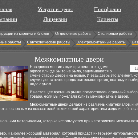
авная
Услуги и цены
Портфолио
мпании
Лицензии
Клиенты
трукции из кирпича и блоков
Отделочные работы
Столярные работы
ные работы
Сантехнические работы
Электромонтажные работы
Баз
Межкомнатные двери
Наверняка многие люди при ремонте в доме,
1
офисе или где бы то не было, задумываются о
смене старых дверей на новые. И ведь дверь это элемент, к
служит достаточно продолжительное время, поэтому и выби
надо с умом.
В настоящее время на рынке предоставлен огромный выбор
товара, если Вы пожелали купить межкомнатные двери.
Межкомнатные двери делают из различных материалов, и и
яется основным из показателей технической характеристики изделия, её веса
новными материалами, которые используются при изготовлении межкомнат
ево. Наиболее хороший материал, который придаст интерьеру натуральность 
межкомнатные двери цена различна. Одним из недорогих является изделие из