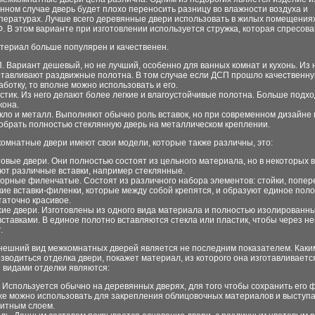
анном случае дверь будет плохо переносить разницу во влажности воздуха и
пературах. Лучше всего деревянные двери использовать в жилых помещениях
. В этом варианте при изготовлении используется стружка, которая спресова
териал больше популярен и качественен.
. Вариант дешевый, но не лучший, особенно для ванных комнат и кухонь. Из 
отавливают раздвижные полотна. В том случае если ДСП прошло качественн
аботку, то вполне можно использовать и его.
стик. Из него делают более легкие и влагоустойчивые полотна. Больше подхо
кона.
кло и металл. Выполняют обычно роль вставок, но при современном дизайне 
обрать полностью стеклянную дверь на металлическом креплении.
омнатные двери имеют свои модели, которые также различны, это:
овые двери. Они полностью состоят из цельного материала, но в некоторых 
ют различные вставки, например стеклянные.
орные филенчатые. Состоят из различного набора элементов: стойки, попер
кие вставки-филенки, которые между собой крепятся, и образуют единое поло
таточно красивое.
хие двери. Изготовлены из одного вида материала и полностью изолированны
вставками. В единое полотно вставляются стекла или пластик, чтобы через не
.
внешний вид межкомнатных дверей является не последним показателем. Каки
зводиться отделка двери, покажет материал, из которого она изготавливает
 видами отделки являются:
. Используется обычно на деревянных дверях, для того чтобы сохранить его ф
же можно использовать для закрепления облицовочных материалов и выступ
итным слоем.