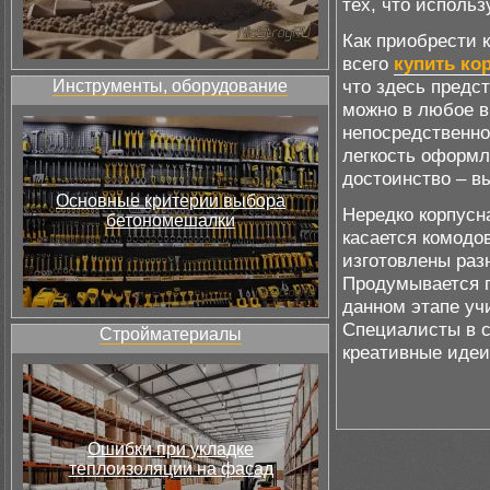
тех, что использ
Как приобрести 
всего
купить ко
что здесь предс
Инструменты, оборудование
можно в любое в
непосредственно
легкость оформле
достоинство – в
Основные критерии выбора
Нередко корпусн
бетономешалки
касается комодо
изготовлены раз
Продумывается п
данном этапе уч
Специалисты в с
Стройматериалы
креативные идеи
Ошибки при укладке
теплоизоляции на фасад