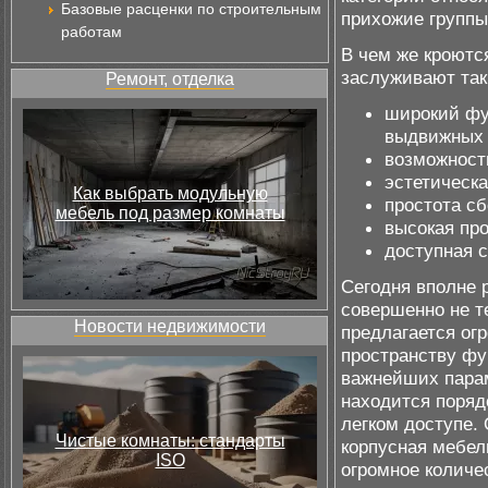
Базовые расценки по строительным
прихожие группы
работам
В чем же кроютс
заслуживают так
Ремонт, отделка
широкий фу
выдвижных я
возможност
эстетическа
Как выбрать модульную
простота сб
мебель под размер комнаты
высокая про
доступная 
Сегодня вполне
совершенно не т
Новости недвижимости
предлагается ог
пространству фу
важнейших парам
находится поряд
легком доступе.
Чистые комнаты: стандарты
корпусная мебел
ISO
огромное количес