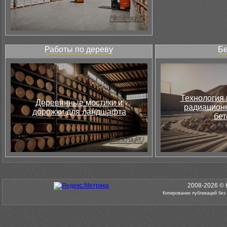
Работы по дереву
Бе
Технология 
Деревянные мостики и
радиацион
дорожки для ландшафта
бет
2008-2026 © 
Копирование публикаций без