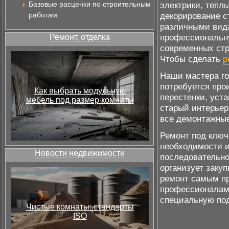
Базовые расценки по строительным
электрики, тепл
работам
декорирование ст
различными вида
профессиональн
Ремонт, отделка
современных стр
Чтобы сделать
р
Наши мастера го
потребуется про
Как выбрать модульную
перестенки, уст
мебель под размер комнаты
старый интерьер
все демонтажные
Ремонт под ключ
необходимости и
Новости недвижимости
последовательно
организует заку
ремонт самым пр
профессионалам.
специальную под
Чистые комнаты: стандарты
ISO