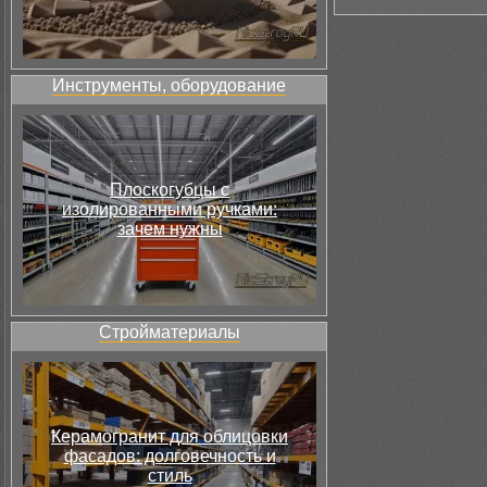
Инструменты, оборудование
Плоскогубцы с
изолированными ручками:
зачем нужны
Стройматериалы
Керамогранит для облицовки
фасадов: долговечность и
стиль