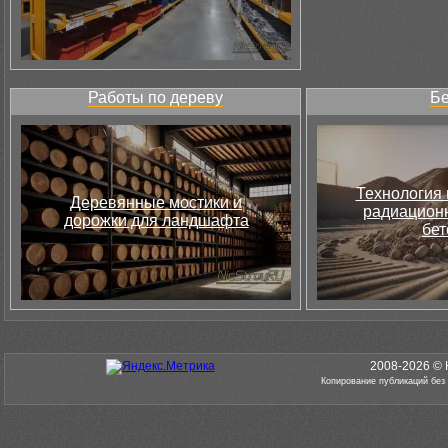
Работы по дереву
Бе
Технология 
Деревянные мостики и
радиацион
дорожки для ландшафта
бет
2008-2026 © 
Копирование публикаций без