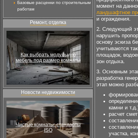
Базовые расценки по строительным
момент на данном
работам
ландшафтное про
и ограждения.
Ремонт, отделка
2. Следующий эт
нарушить пропор
основу эскиза б
учитываются так
площадок, водое
Как выбрать модульную
мебель под размер комнаты
зон отдыха.
3. Основным эта
разработка генер
этап можно разб
Новости недвижимости
формирован
определени
камни и т.д.
расчет смет
составлени
Чистые комнаты: стандарты
составлени
ISO
участка, ко