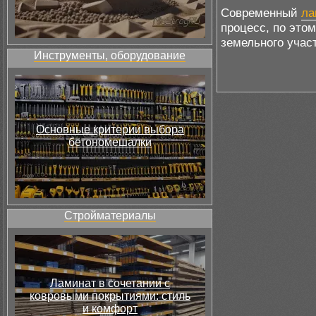
Современный
ла
процесс, по это
земельного учас
Инструменты, оборудование
Основные критерии выбора
бетономешалки
Стройматериалы
Ламинат в сочетании с
ковровыми покрытиями: стиль
и комфорт