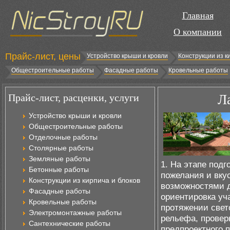
Главная
О компании
Прайс-лист, цены
Устройство крыши и кровли
Конструкции из к
Общестроительные работы
Фасадные работы
Кровельные работы
Прайс-лист, расценки, услуги
Л
Устройство крыши и кровли
Общестроительные работы
Отделочные работы
Столярные работы
Земляные работы
1. На этапе под
Бетонные работы
пожелания и вку
Конструкции из кирпича и блоков
возможностями д
Фасадные работы
ориентировка уча
Кровельные работы
протяжении свето
Электромонтажные работы
рельефа, провер
Сантехнические работы
предпроектного 