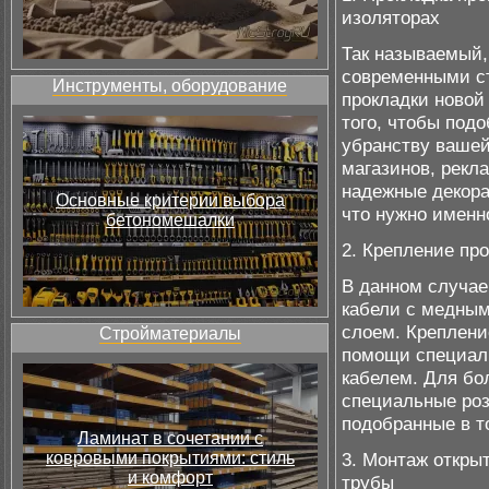
изоляторах
Так называемый,
современными с
Инструменты, оборудование
прокладки новой
того, чтобы под
убранству вашей 
магазинов, рекл
надежные декорат
Основные критерии выбора
что нужно именн
бетономешалки
2. Крепление пр
В данном случае
кабели с медным
слоем. Креплени
Стройматериалы
помощи специаль
кабелем. Для бо
специальные роз
подобранные в то
Ламинат в сочетании с
ковровыми покрытиями: стиль
3. Монтаж откры
и комфорт
трубы