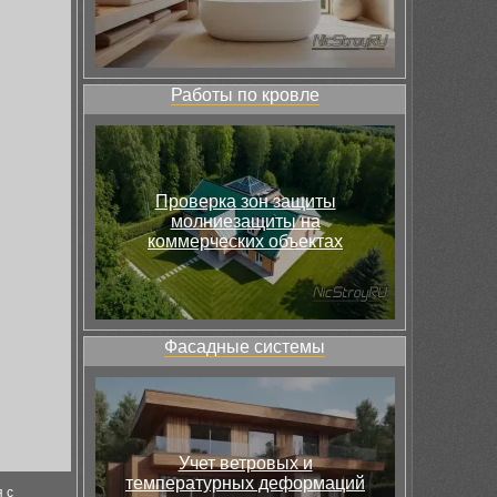
Работы по кровле
Проверка зон защиты
молниезащиты на
коммерческих объектах
Фасадные системы
Учет ветровых и
температурных деформаций
 с