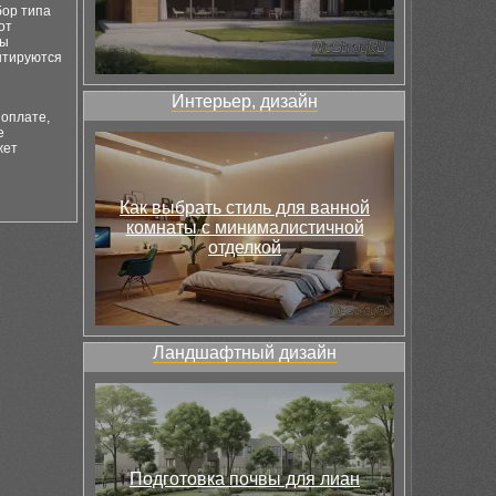
бор типа
от
ты
нтируются
Интерьер, дизайн
 оплате,
е
жет
Как выбрать стиль для ванной
комнаты с минималистичной
отделкой
Ландшафтный дизайн
Подготовка почвы для лиан