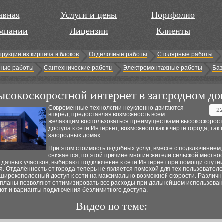
авная
Услуги и цены
Портфолио
мпании
Лицензии
Клиенты
трукции из кирпича и блоков
Отделочные работы
Столярные работы
ные работы
Сантехнические работы
Электромонтажные работы
Баз
ысокоскоростной интернет в загородном до
Современные технологии неуклонно двигаются
2
вперёд, предоставляя возможность всем
желающим воспользоваться преимуществами высокоскорост
доступа к сети Интернет, возможного как в черте города, так 
загородных домах.
При этом стоимость подобных услуг, вместе с подключением
снижается, по этой причине многие жители сельской местнос
 дачных участков, выбирают подключение к сети Интернет при помощи спутн
. Отдалённость от города теперь не является помехой для тех пользовател
 широкополосный доступ к сети на максимально возможной скорости. Различ
планы позволяют оптимизировать все расходы при дальнейшем использован
уют и варианты подключения безлимитного доступа.
Видео по теме: