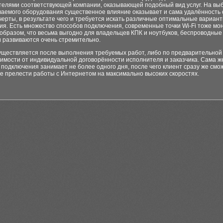
телями соответствующей компании, оказывающей подобный вид услуг. На вы
ваемого оборудования существенное влияние оказывает и сама удалённость 
черты, в результате чего и требуется искать различные оптимальные вариан
я. Есть множество способов подключения, современные точки Wi-Fi тоже мо
бразом, что весьма выгодно для владельцев КПК и ноутбуков, беспроводные
и развиваются очень стремительно.
уществляется после выполнения требуемых работ, либо по предварительной
симости от индивидуальной договорённости исполнителя и заказчика. Сама ж
подключения занимает не более одного дня, после чего клиент сразу же смо
е прелести работы с Интернетом на максимально высоких скоростях.