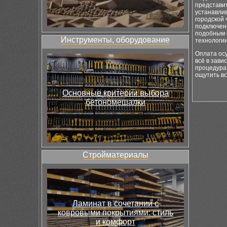
представи
устанавли
городской 
подключени
подобным о
Инструменты, оборудование
технологи
Оплата ос
всё в зави
процедура 
ощутить вс
Основные критерии выбора
бетономешалки
Стройматериалы
Ламинат в сочетании с
ковровыми покрытиями: стиль
и комфорт