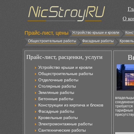
Гл
О ко
Прайс-лист, цены
Устройство крыши и кровли
Конс
Общестроительные работы
Фасадные работы
Кровель
Прайс-лист, расценки, услуги
В
Устройство крыши и кровли
Общестроительные работы
Отделочные работы
Столярные работы
Земляные работы
владельцы
Бетонные работы
соединения
Конструкции из кирпича и блоков
требуется
тарифные 
Фасадные работы
присутств
Кровельные работы
Электромонтажные работы
Сантехнические работы