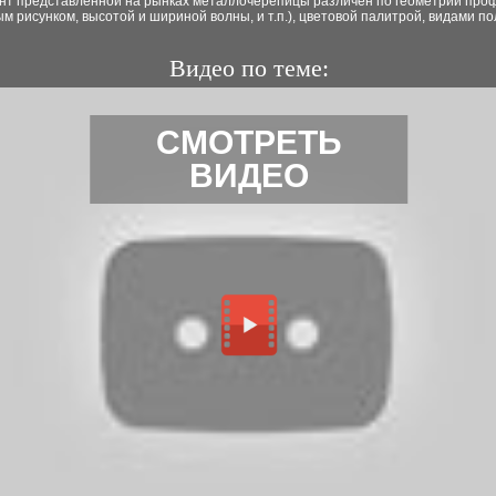
нт представленной на рынках металлочерепицы различен по геометрии про
м рисунком, высотой и шириной волны, и т.п.), цветовой палитрой, видами 
Видео по теме:
СМОТРЕТЬ
ВИДЕО