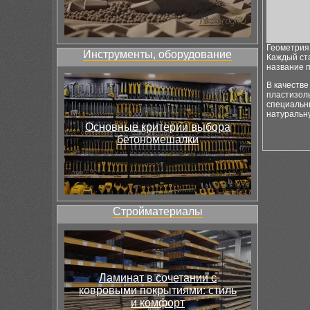
Геометрия
Инструменты, оборудование
Каждый ста
название 
В качеств
пластизоль
специальн
натуральну
Основные критерии выбора
бетономешалки
Стройматериалы
Ламинат в сочетании с
ковровыми покрытиями: стиль
и комфорт