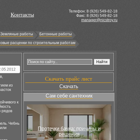
Телефон: 8 (
926
) 549-82-18
Контакты
Факс: 8 (926) 549-82-18
manager@nicstroy.ru
Земляные работы
Бетонные работы
овые расценки по строительным работам
2.05.2012
в,
Скачать прайс лист
тием из
Скачать
часток
Сам себе сантехник
ойчивого к
йкость
о рядов
вель. Че6нь
 или
Протечки бачка: причины и
решения