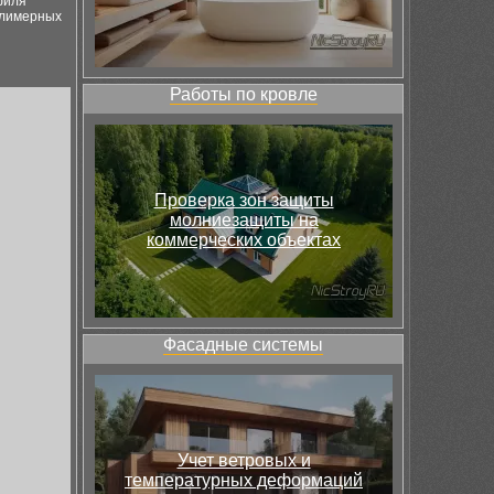
филя
полимерных
Работы по кровле
Проверка зон защиты
молниезащиты на
коммерческих объектах
Фасадные системы
Учет ветровых и
температурных деформаций