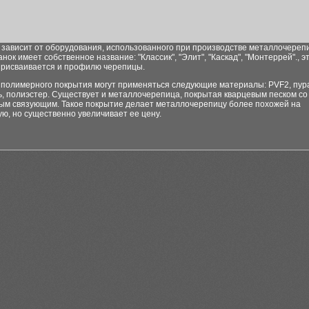
 зависит от оборудования, использованного при производстве металлочереп
нок имеет собственное название: "Классик", "Элит", "Каскад", "Монтеррей"., э
присваивается и профилю черепицы.
е полимерного покрытия могут применяться следующие материалы: PVF2, пур
, полиэстер. Существует и металлочерепица, покрытая кварцевым песком со
ым связующим. Такое покрытие делает металлочерепицу более похожей на
ю, но существенно увеличивает ее цену.