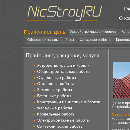
Гл
О ко
Прайс-лист, цены
Устройство крыши и кровли
Конс
Общестроительные работы
Фасадные работы
Кровель
Прайс-лист, расценки, услуги
Устройство крыши и кровли
Общестроительные работы
Отделочные работы
Столярные работы
Земляные работы
Бетонные работы
Конструкции из кирпича и блоков
цвета и пр
«штучной»,
Фасадные работы
Кровельные работы
Металлоч
хорошо та
Электромонтажные работы
временных 
Сантехнические работы