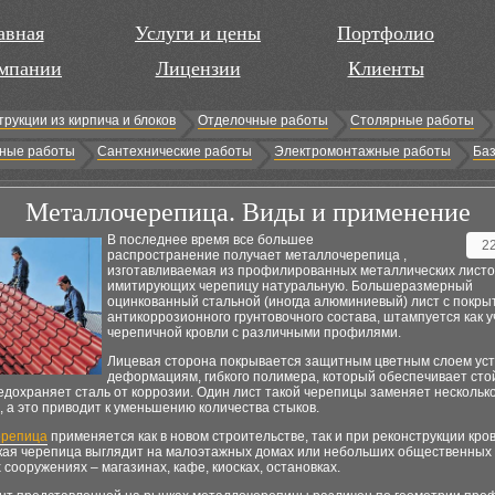
авная
Услуги и цены
Портфолио
мпании
Лицензии
Клиенты
трукции из кирпича и блоков
Отделочные работы
Столярные работы
ные работы
Сантехнические работы
Электромонтажные работы
Баз
Металлочерепица. Виды и применение
В последнее время все большее
2
распространение получает металлочерепица ,
изготавливаемая из профилированных металлических листо
имитирующих черепицу натуральную. Большеразмерный
оцинкованный стальной (иногда алюминиевый) лист с покры
антикоррозионного грунтовочного состава, штампуется как у
черепичной кровли с различными профилями.
Лицевая сторона покрывается защитным цветным слоем уст
деформациям, гибкого полимера, который обеспечивает сто
едохраняет сталь от коррозии. Один лист такой черепицы заменяет нескольк
 а это приводит к уменьшению количества стыков.
ерепица
применяется как в новом строительстве, так и при реконструкции кро
кая черепица выглядит на малоэтажных домах или небольших общественных
сооружениях – магазинах, кафе, киосках, остановках.