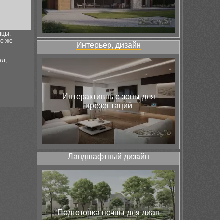
ицы.
то же
Интерьер, дизайн
ал,
Интерактивные зоны для
презентаций
Ландшафтный дизайн
Подготовка почвы для лиан