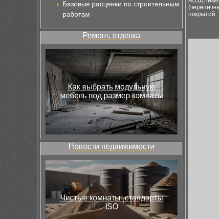
Ассортиме
Базовые расценки по строительным
(черепичны
работам
покрытий.
Ремонт, отделка
Как выбрать модульную
мебель под размер комнаты
Новости недвижимости
Чистые комнаты: стандарты
ISO