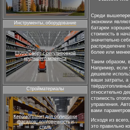
Среди вышепере
экономии являют
Инструменты, оборудование
батареи хорошее
стоимость в нач
значительно себ
распределение т
более или менее
Шуруповёрт с регулировкой
крутящего момента
Таким образом, 
Например, если у
дешевле использ
ваши затраты, а
твёрдотопливный
Стройматериалы
относительно де
стоимость отопл
управления. Авт
вами параметров
Керамогранит для облицовки
Исходя из всего
фасадов: долговечность и
это правильно к
стиль