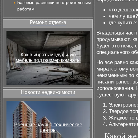
Базовые расценки по строительным
работам
что дешевл
чем лучше?
где купить?
Ремонт, отделка
Владельцы частн
продумывают, ка
будет это печь,
специального об
Как выбрать модульную
мебель под размер комнаты
Но все равно ка
мира к этому во
неизменным по к
писали ранее, вы
использования. Н
Новости недвижимости
существуют друг
Электроэне
Твердое то
Жидкое топ
Альтернати
Военные научно-технические
центры
Какой же