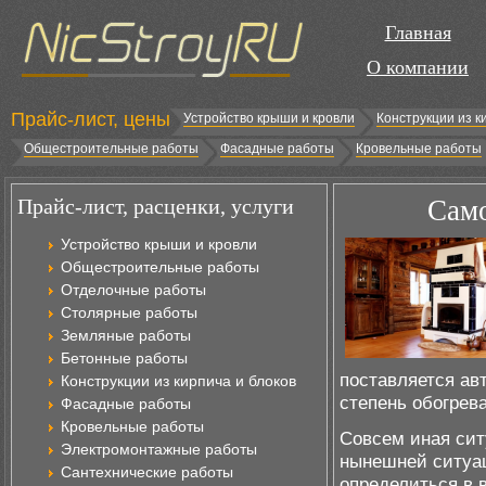
Главная
О компании
Прайс-лист, цены
Устройство крыши и кровли
Конструкции из к
Общестроительные работы
Фасадные работы
Кровельные работы
Прайс-лист, расценки, услуги
Само
Устройство крыши и кровли
Общестроительные работы
Отделочные работы
Столярные работы
Земляные работы
Бетонные работы
поставляется ав
Конструкции из кирпича и блоков
степень обогрев
Фасадные работы
Кровельные работы
Совсем иная сит
Электромонтажные работы
нынешней ситуац
Сантехнические работы
определиться в 