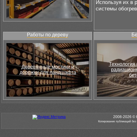
Используя их в 
системы обогрев
Работы по дереву
Бе
Технология 
Деревянные мостики и
радиацион
дорожки для ландшафта
бет
2008-2026 © 
Копирование публикаций без