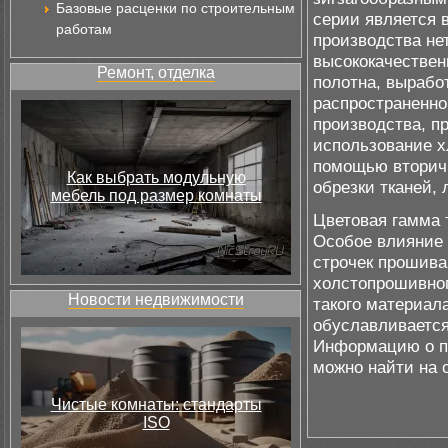
Базовые расценки по строительным
серии является 
работам
производства не
высококачествен
Ремонт, отделка
полотна, выработ
распространенно
производства, пр
использование х
помощью вторичн
Как выбрать модульную
обрезки тканей, 
мебель под размер комнаты
Цветовая гамма 
Особое влияние 
строчек прошива
холстопрошивног
Новости недвижимости
такого материал
обуславливается
Информацию о по
можно найти на 
Чистые комнаты: стандарты
ISO