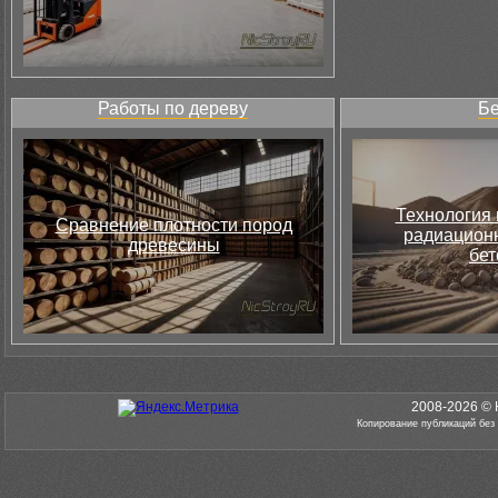
Работы по дереву
Бе
Технология 
Сравнение плотности пород
радиацион
древесины
бет
2008-2026 © 
Копирование публикаций без