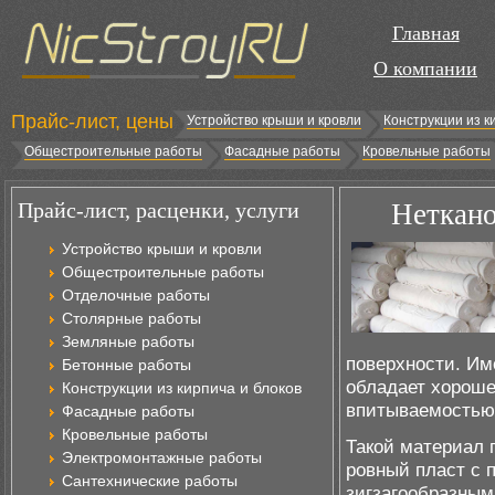
Главная
О компании
Прайс-лист, цены
Устройство крыши и кровли
Конструкции из к
Общестроительные работы
Фасадные работы
Кровельные работы
Прайс-лист, расценки, услуги
Неткан
Устройство крыши и кровли
Общестроительные работы
Отделочные работы
Столярные работы
Земляные работы
поверхности. Им
Бетонные работы
обладает хороше
Конструкции из кирпича и блоков
впитываемостью 
Фасадные работы
Кровельные работы
Такой материал 
Электромонтажные работы
ровный пласт с
Сантехнические работы
зигзагообразным