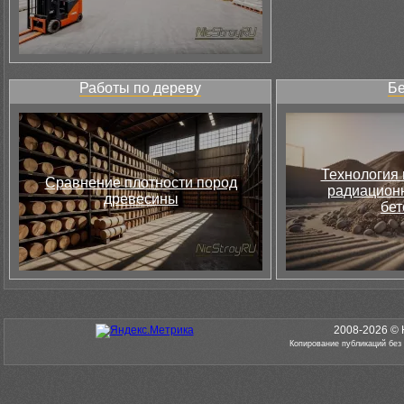
Работы по дереву
Бе
Технология 
Сравнение плотности пород
радиацион
древесины
бет
2008-2026 © 
Копирование публикаций без