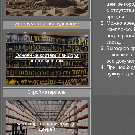
центре гор
с отсутстви
аренды.
Можно арен
Инструменты, оборудование
комплексе. 
под охрано
заезд.
Выгоднее а
сэкономить 
Основные критерии выбора
все докуме
бетономешалки
При необход
нужную для 
Стройматериалы
Как выбрать наличники для
дверей