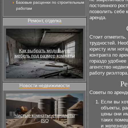
Базовые расценки по строительным
постоянного рос
работам
позволить себе 
аренда.
Ремонт, отделка
Стоит отметить,
трудностей. Нео
юристу или нота
Как выбрать модульную
контракта по ар
мебель под размер комнаты
гораздо удобнее
агентство недви
работу риэлтора
Ре
Новости недвижимости
Советы по аренд
Если вы хот
объекты, р
цены они им
Чистые комнаты: стандарты
таких поме
ISO
и железнод