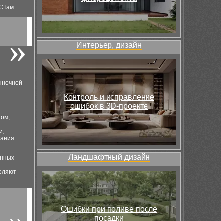
СТам.
Интерьер, дизайн
?
рыночной
Контроль и исправление
ошибок в 3D-проекте
зом;
и,
дания
Ландшафтный дизайн
енных
деляют
Ошибки при поливе после
посадки