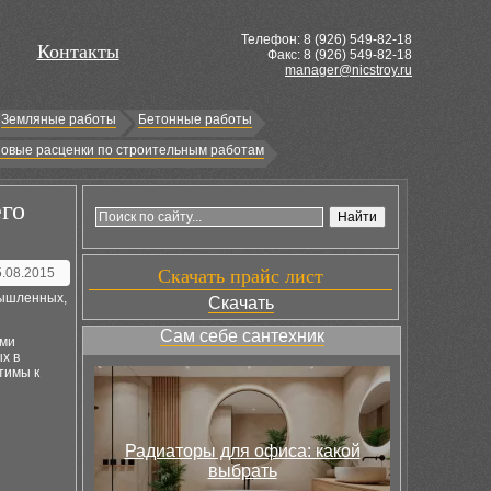
Телефон: 8 (
926
) 549-82-18
Контакты
Факс: 8 (926) 549-82-18
manager@nicstroy.ru
Земляные работы
Бетонные работы
овые расценки по строительным работам
его
5.08.2015
Скачать прайс лист
мышленных,
Скачать
Сам себе сантехник
ами
х в
тимы к
Радиаторы для офиса: какой
выбрать