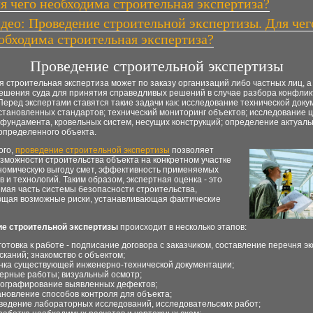
я чего необходима строительная экспертиза?
део: Проведение строительной экспертизы. Для чег
обходима строительная экспертиза?
Проведение строительной экспертизы
 строительная экспертиза может по заказу организаций либо частных лиц, а
решения суда для принятия справедливых решений в случае разбора конфли
Перед экспертами ставятся такие задачи как: исследование технической док
становленных стандартов; технический мониторинг объектов; исследование ц
 фундамента, кровельных систем, несущих конструкций; определение актуал
определенного объекта.
ого,
проведение строительной экспертизы
позволяет
зможности строительства объекта на конкретном участке
ономическую выгоду смет, эффективность применяемых
 и технологий. Таким образом, экспертная оценка - это
мая часть системы безопасности строительства,
щая возможные риски, устанавливающая фактические
е строительной экспертизы
происходит в несколько этапов:
готовка к работе - подписание договора с заказчиком, составление перечня э
сканий; знакомство с объектом;
нка существующей инженерно-технической документации;
ерные работы; визуальный осмотр;
ографирование выявленных дефектов;
ановление способов контроля для объекта;
ведение лабораторных исследований, исследовательских работ;