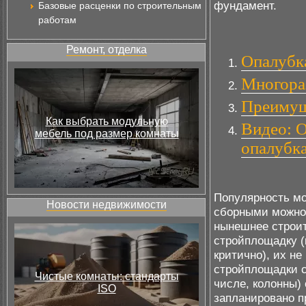
фундамент.
Базовые расценки по строительным
работам
Ремонт, отделка
Опалубк
Многораз
Преимущ
Как выбрать модульную
Видео: О
мебель под размер комнаты
опалубка
Популярность мо
Новости недвижимости
сборными можно 
нынешнее строит
стройплощадку (
критично), их н
стройплощадки с
Чистые комнаты: стандарты
числе, колонны) 
ISO
запланировано п