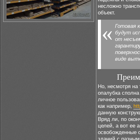
несложно транспо
объект.
Готовая 
будут ис
от несъе
гарантир
поверхно
виде выт
Преим
Но, несмотря на 
опалубка сполна 
личное пользова
как например,
ht
данную конструк
Вряд ли, по око
целей, а вот ее 
освобожденные с
зданий с разным