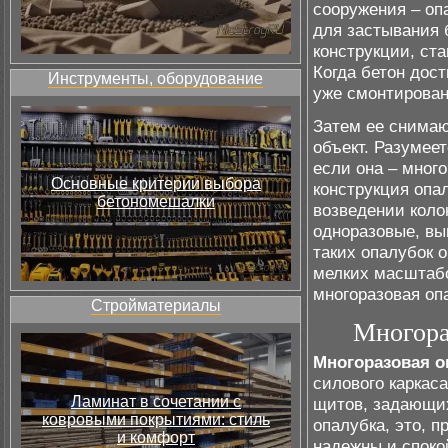
сооружения – оп
для застывания 
конструкции, ст
Когда бетон дост
Инструменты, оборудование
уже смонтирован
Затем ее снимаю
объект. Разумее
если она – мног
Основные критерии выбора
конструкция опал
бетономешалки
возведении коло
одноразовые, вы
таких опалубок 
мелких масштабо
многоразовая оп
Стройматериалы
Многора
Многоразовая о
силового каркаса
Ламинат в сочетании с
щитов, задающих
ковровыми покрытиями: стиль
опалубка, это, п
и комфорт
надежны и споко