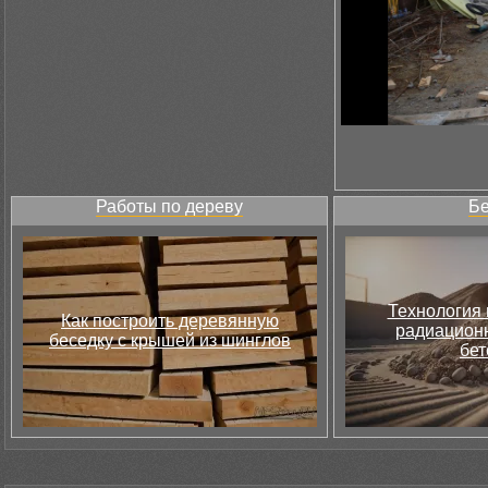
Работы по дереву
Бе
Технология 
Как построить деревянную
радиацион
беседку с крышей из шинглов
бет