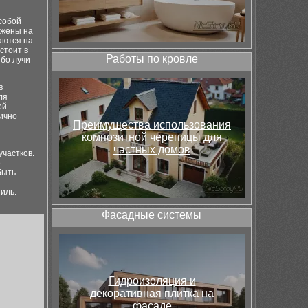
собой
ожены на
аются на
стоит в
Работы по кровле
ибо лучи
в
ля
ой
нично
Преимущества использования
композитной черепицы для
частных домов
участков.
е
быть
иль.
Фасадные системы
Гидроизоляция и
декоративная плитка на
фасаде