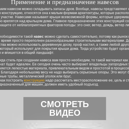
Применение и предназначение навесов
аким навесом можно складывать запасы дров. Вообще, навесы представляют 
 конструкцию, относятся она к малым формам архитектуры, которые распол
 участке. Навесами называют крыши всевозможной формы, которые удержив
о крепятся над крыльцом дома. Главное предназначение этих конструкций со
ащите от неблагоприятных факторов погоды: это снег, ветер, дождь, ветер л
необходимости такой
навес
можно сделать самостоятельно, потому как рынок 
 время просто переполнен разнообразными строительными материалами. Д
тва можно использовать деревянную доску, проф настил, а также любой друг
который используют для покрытия крыши дома. Тогда устройство будет орга
я и впишется в общий ландшафт.
огда стиль при создании навеса вам просто необходим, то такой материал как
ат будет идеален. Ее сегодня очень часто выбирают владельцы загородных 
няется легкостью материала, привлекательным видом и простотой в процесс
 Благодаря небольшому весу не надо выбирать серьезные опоры. Это могут 
ые трубы, металлический уголок или брус.
 как построить
конструкцию
надо рассчитать месторасположение ее, цель и ст
едназначенный для машин, должен иметь удобный подъезд.
СМОТРЕТЬ
ВИДЕО