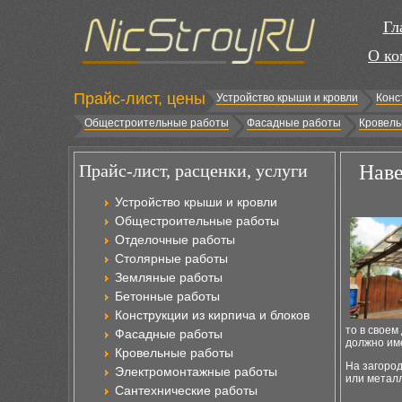
Гл
О ко
Прайс-лист, цены
Устройство крыши и кровли
Конс
Общестроительные работы
Фасадные работы
Кровель
Прайс-лист, расценки, услуги
Наве
Устройство крыши и кровли
Общестроительные работы
Отделочные работы
Столярные работы
Земляные работы
Бетонные работы
Конструкции из кирпича и блоков
то в своем
Фасадные работы
должно име
Кровельные работы
На загоро
Электромонтажные работы
или металл
Сантехнические работы