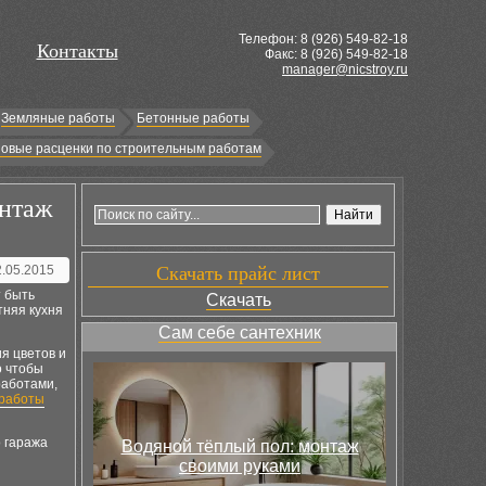
Телефон: 8 (
926
) 549-82-18
Контакты
Факс: 8 (926) 549-82-18
manager@nicstroy.ru
Земляные работы
Бетонные работы
овые расценки по строительным работам
онтаж
2.05.2015
Скачать прайс лист
т быть
Скачать
тняя кухня
Сам себе сантехник
я цветов и
о чтобы
работами,
работы
о гаража
Водяной тёплый пол: монтаж
своими руками