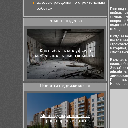
Базовые расценки по строительным
работам
Еще под т
небольшую
земельном
Ремонт, отделка
опорах либ
надежной з
солнца.
В случае 
настоящее
строительс
материал, 
Как выбрать модульную
смотретьс
мебель под размер комнаты
В случае к
поликарбон
Это объяс
обработке.
армированн
Перед тем
Навес, пр
Новости недвижимости
Многофункциональные
транспортные хабы