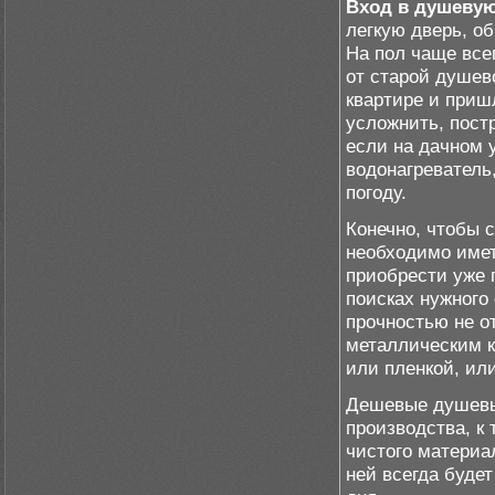
Вход в душевую
легкую дверь, о
На пол чаще все
от старой душево
квартире и приш
усложнить, пост
если на дачном 
водонагреватель
погоду.
Конечно, чтобы 
необходимо имет
приобрести уже 
поисках нужного
прочностью не о
металлическим 
или пленкой, ил
Дешевые душевые
производства, к 
чистого материа
ней всегда будет