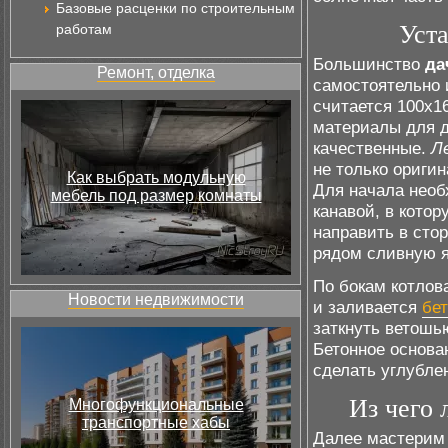
Базовые расценки по строительным
Уст
работам
Большинство
да
Ремонт, отделка
самостоятельно 
считается 100х1
материалы для д
качественные.
Л
не только ориги
Как выбрать модульную
Для начала нео
мебель под размер комнаты
канавой, в кото
направить в сто
рядом сливную я
По бокам котлов
Новости недвижимости
и заливается
бе
заткнуть ветошь
Бетонное основа
сделать углубле
Из чего 
Многофункциональные
транспортные хабы
Далее мастери