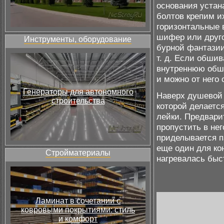
основания устан
болтов крепим и
горизонтальные 
шифер или друго
Инструменты, оборудование
бурной фантазии
т. д. Если обши
внутреннюю обши
и можно от него 
Генераторы для автономного
Наверх душевой 
строительства
которой делается
лейки. Предвари
пропустить в нег
приделывается п
еще один для ко
Стройматериалы
нагревалась быст
Ламинат в сочетании с
ковровыми покрытиями: стиль
и комфорт