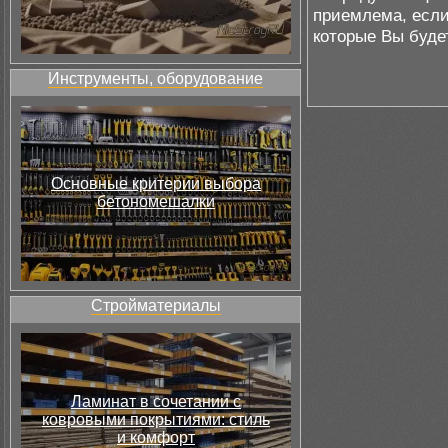
приемлема, если
которые Вы буде
Инструменты, оборудование
Основные критерии выбора
бетономешалки
Стройматериалы
Ламинат в сочетании с
ковровыми покрытиями: стиль
и комфорт