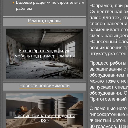
Базовые расценки по строительным
Например, при р
работам
Существенная э
плюс для тех, к
Ремонт, отделка
способ нанесени
размешивает его
смесь насыщаетс
Нанесенный слой
возникновения т
Как выбрать модульную
штукатурка стен
мебель под размер комнаты
Процесс работы 
выравнивании ст
оборудованием, 
можно тоже с ис
Новости недвижимости
выпускают спец
оборудования. О
Приготовленный 
С помощью него
гипсокартонные 
Чистые комнаты: стандарты
ячеистый бетон.
ISO
30 градусов. Це