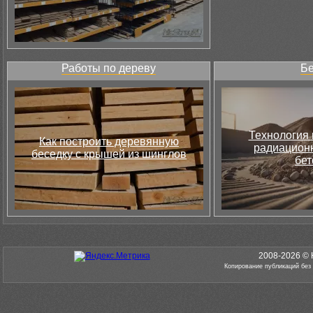
Работы по дереву
Бе
Технология 
Как построить деревянную
радиацион
беседку с крышей из шинглов
бет
2008-2026 © 
Копирование публикаций без