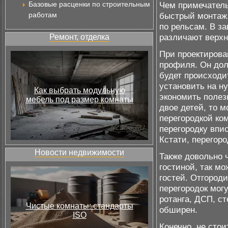
Базовые расценки по строительным
Чем примечатель
работам
быстрый монтаж. 
по рельсам. В за
различают верхн
Ремонт, отделка
При проектирова
профиля. Он дол
будет происходит
установить на н
Как выбрать модульную
экономить полез
мебель под размер комнаты
двое детей, то м
перегородкой ком
перегородку впи
Кстати, перегоро
Новости недвижимости
Также довольно 
гостиной, так м
гостей. Отгород
перегородок мог
ротанга, ДСП, с
Чистые комнаты: стандарты
обширен.
ISO
Конечно, не сто