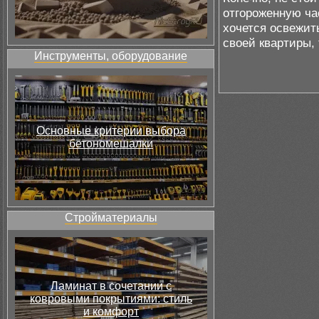
отгороженную час
хочется освежит
своей квартиры, 
Инструменты, оборудование
Основные критерии выбора
бетономешалки
Стройматериалы
Ламинат в сочетании с
ковровыми покрытиями: стиль
и комфорт