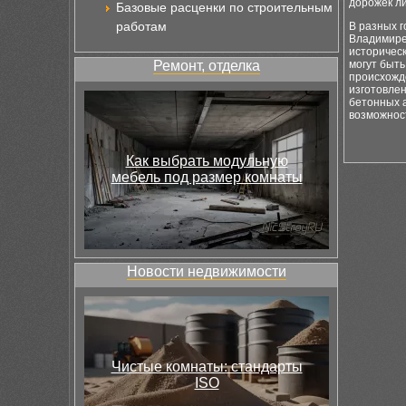
дорожек л
Базовые расценки по строительным
работам
В разных 
Владимире,
историческ
Ремонт, отделка
могут быть
происхожд
изготовлен
бетонных а
возможнос
Как выбрать модульную
мебель под размер комнаты
Новости недвижимости
Чистые комнаты: стандарты
ISO