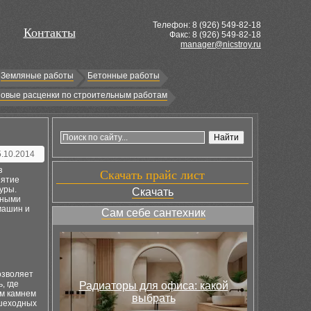
Телефон: 8 (
926
) 549-82-18
Контакты
Факс: 8 (926) 549-82-18
manager@nicstroy.ru
Земляные работы
Бетонные работы
овые расценки по строительным работам
5.10.2014
з
Скачать прайс лист
нятие
уры.
Скачать
нными
машин и
Сам себе сантехник
озволяет
, где
Радиаторы для офиса: какой
ым камнем
выбрать
ешеходных