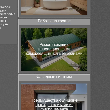
ибирске,
азани
ти изделия
нного
Работы по кровле
дюры,
и у их
и
Ремонт крыши с
инновационными
самоклеящимися мембранами
Фасадные системы
Преимущества облицовки
фасадов плитами из
фиброцемента