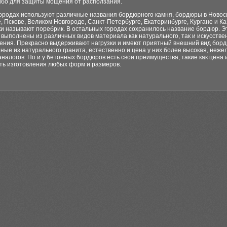
ибо для защиты мощения от расползания.
городах используют различные названия бордюрного камня, бордюры в Новос
 Пскове, Великом Новгороде, Санкт-Петербурге, Екатеринбурге, Кургане и К
и называют поребрик. В остальных городах сохранилось название бордюр. Э
 выполнены из различных видов материала как натурального, так и искусстве
ения. Прекрасно выдерживают нагрузки и имеют приятный внешний вид бор
ные из натурального гранита, естественно и цена у них более высокая, нежел
налогов. Но и у бетонных бордюров есть свои преимущества, такие как цена 
ть изготовления любых форм и размеров.