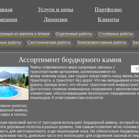
авная
Услуги и цены
Портфолио
мпании
Лицензии
Клиенты
трукции из кирпича и блоков
Отделочные работы
Столярные работы
ные работы
Сантехнические работы
Электромонтажные работы
Баз
Ассортимент бордюрного камня
Темпы современного мира напрямую связаны с
1
транспортными артериями, раскинувшимися по
всему земному шару, уже трудно представить нашу жизнь бе
транспорта, а транспорт без дорог. Что мы вкладываем в по
дорога, прежде всего, это объект транспортной инфраструкт
Достаточно сложное инженерное сооружение с многочисле
элементами, обеспечивающими безопасное передвижение 
пешеходов. К этим элементам относятся:
ожное полотно;
дюрный камень;
туары и газоны.
ения проезжей части от тротуаров используют бордюрный камень, который п
эти дорожные полотна в разных уровнях, тем самым позволяя чётко понимать
часть для автотранспорта, а где пешеходная зона. Не обязательно бордюрн
роезжую часть, довольно часто его используют для отделения газонов от п