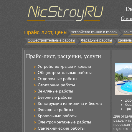
Гл
О ко
Прайс-лист, цены
Устройство крыши и кровли
Конс
Общестроительные работы
Фасадные работы
Кровель
Прайс-лист, расценки, услуги
Устройство крыши и кровли
Общестроительные работы
Отделочные работы
Столярные работы
Земляные работы
Бетонные работы
дор
Конструкции из кирпича и блоков
бор
тро
Фасадные работы
Кровельные работы
Для отдел
разделить 
Электромонтажные работы
проезжая 
Сантехнические работы
отделяют п