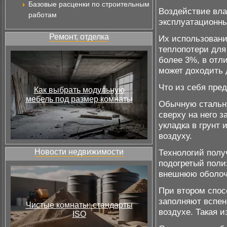
Базовые расценки по строительным
Воздействие вла
работам
эксплуатационны
Ремонт, отделка
Их использовани
теплопотери для
более 3%, в отли
может доходить 
Что из себя пре
Как выбрать модульную
мебель под размер комнаты
Обычную стальну
сверху на него 
укладка в грунт 
воздуху.
Новости недвижимости
Технологий полу
подогретый поли
внешнюю оболоч
При втором спос
заполняют вспен
Чистые комнаты: стандарты
воздухе. Такая 
ISO