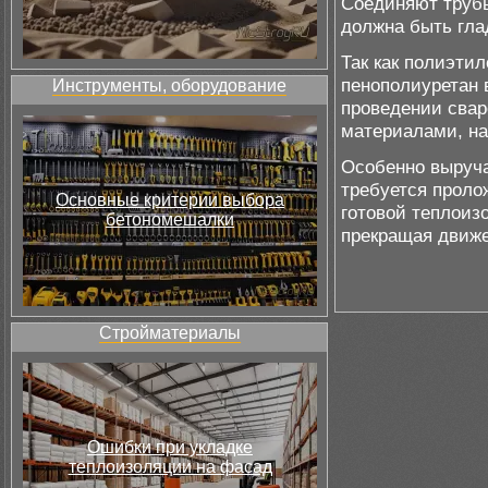
Соединяют трубы
должна быть гла
Так как полиэтил
пенополиуретан 
Инструменты, оборудование
проведении свар
материалами, на
Особенно выруча
требуется проло
Основные критерии выбора
готовой теплоиз
бетономешалки
прекращая движе
Стройматериалы
Ошибки при укладке
теплоизоляции на фасад