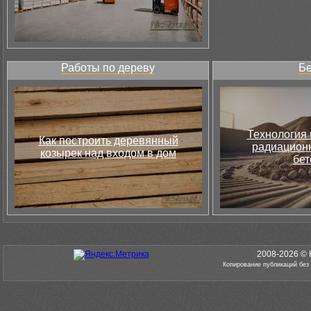
Работы по дереву
Бе
Технология 
Как построить деревянный
радиацион
козырек над входом в дом
бет
2008-2026 © 
Копирование публикаций без