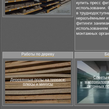
купить пресс фит
использовании. 
в труднодоступн
неразъёмными и 
фитинги занимаю
использованием 
монтажных орган
Работы по дереву
Бе
Советы 
Деревянные полы на террасе:
материалов д
плюсы и минусы
бетонных по