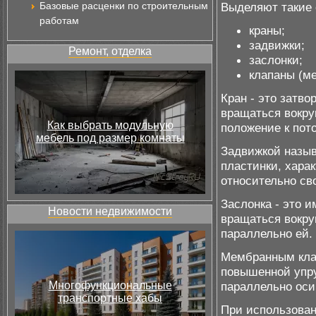
Базовые расценки по строительным
Выделяют такие 
работам
краны;
задвижки;
Ремонт, отделка
заслонки;
клапаны (м
Кран - это затв
вращаться вокру
Как выбрать модульную
положение к пот
мебель под размер комнаты
Задвижкой назыв
пластинки, хара
относительно св
Заслонка - это 
Новости недвижимости
вращаться вокруг
параллельно ей.
Мембранным кла
повышенной упру
Многофункциональные
параллельно оси
транспортные хабы
При использован