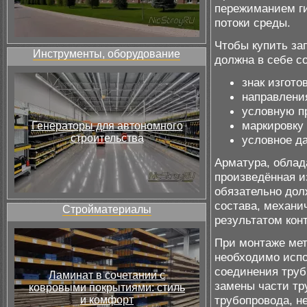
пережиманием ги
потоки среды.
Чтобы купить за
Инструменты, оборудование
должна в себе с
знак изгото
направлени
условную п
маркировку
Генераторы для автономного
строительства
условное д
Арматура, обла
произведённая и
обязательно дол
состава, механи
Стройматериалы
результатом конт
При монтаже мет
необходимо испо
соединения труб
Ламинат в сочетании с
замены части тр
ковровыми покрытиями: стиль
трубопровода, н
и комфорт