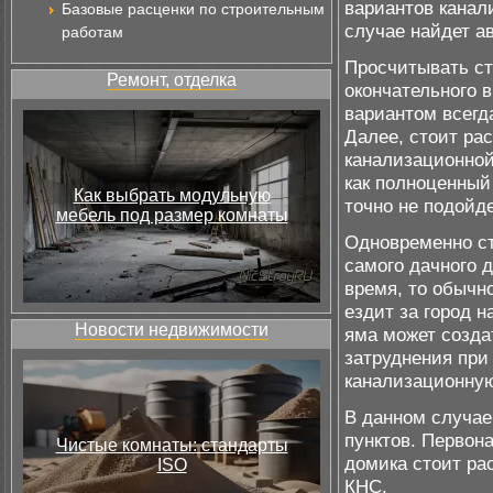
вариантов канал
Базовые расценки по строительным
случае найдет а
работам
Просчитывать с
Ремонт, отделка
окончательного 
вариантом всегд
Далее, стоит ра
канализационной
как полноценный
Как выбрать модульную
точно не подойде
мебель под размер комнаты
Одновременно ст
самого дачного 
время, то обычн
ездит за город н
Новости недвижимости
яма может созда
затруднения при
канализационну
В данном случае
пунктов. Первон
Чистые комнаты: стандарты
домика стоит ра
ISO
КНС.