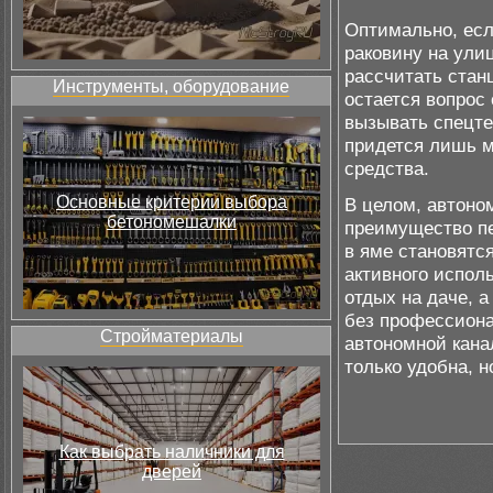
Оптимально, есл
раковину на ули
рассчитать стан
Инструменты, оборудование
остается вопрос
вызывать спецте
придется лишь м
средства.
Основные критерии выбора
В целом, автоно
бетономешалки
преимущество пе
в яме становятс
активного исполь
отдых на даче, 
без профессиона
Стройматериалы
автономной кана
только удобна, н
Как выбрать наличники для
дверей