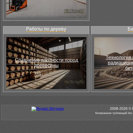
Работы по дереву
Бе
Технология 
Сравнение плотности пород
радиацион
древесины
бет
2008-2026 © 
Копирование публикаций без