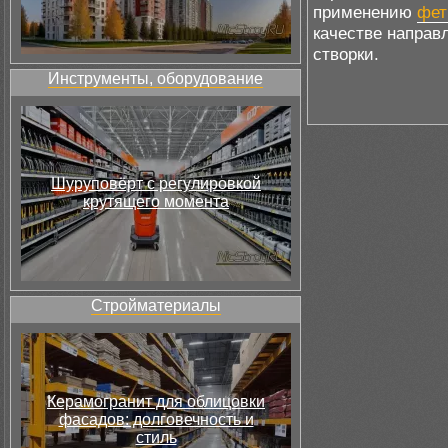
применению
фет
качестве направ
створки.
Инструменты, оборудование
Шуруповёрт с регулировкой
крутящего момента
Стройматериалы
Керамогранит для облицовки
фасадов: долговечность и
стиль