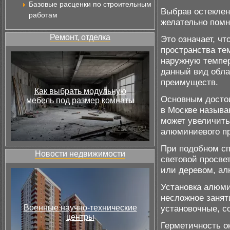
Базовые расценки по строительным
Выбрав остекле
работам
желательно помн
Ремонт, отделка
Это означает, ч
пространства те
наружную темпер
данный вид обла
преимуществ.
Как выбрать модульную
Основным досто
мебель под размер комнаты
в Москве называ
может увеличить
алюминиевого пр
При подобном сп
Новости недвижимости
световой просве
или деревом, ал
Установка алюми
несложное занят
Военные научно-технические
установочные, с
центры
Герметичность о