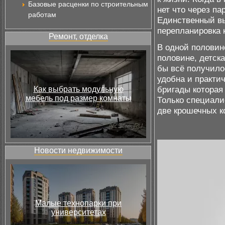
Базовые расценки по строительным
нет что через па
работам
Единственный вы
перепланировка 
Ремонт, отделка
В одной половин
половине, детска
бы всё получило
удобна и практи
бригады котора
Как выбрать модульную
мебель под размер комнаты
Только специали
две крошечных к
Новости недвижимости
Малые технопарки при
университетах