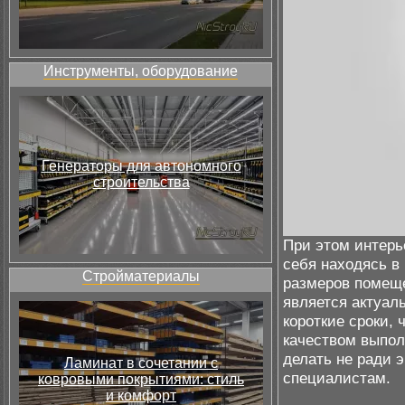
Инструменты, оборудование
Генераторы для автономного
строительства
При этом интерь
себя находясь в
Стройматериалы
размеров помеще
является актуал
короткие сроки,
качеством выпол
делать не ради 
Ламинат в сочетании с
специалистам.
ковровыми покрытиями: стиль
и комфорт