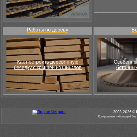
Работы по дереву
Бе
Как построить деревянную
Особеннос
беседку с крышей из шинглов
бетонных
2008-2026 © 
Копирование публикаций без