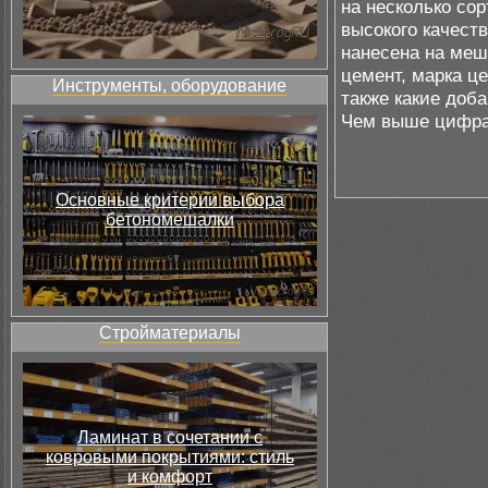
на несколько сор
высокого качест
нанесена на меш
цемент, марка це
Инструменты, оборудование
также какие доб
Чем выше цифра,
Основные критерии выбора
бетономешалки
Стройматериалы
Ламинат в сочетании с
ковровыми покрытиями: стиль
и комфорт