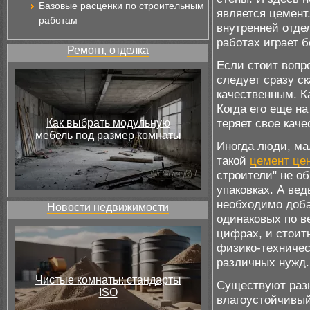
Базовые расценки по строительным
является цемент.
работам
внутренней отде
работах играет 
Ремонт, отделка
Если стоит вопро
следует сразу ск
качественным. К
Когда его еще на
теряет свое каче
Как выбрать модульную
мебель под размер комнаты
Иногда люди, ма
такой
цемент це
строители" не о
упаковках. А вед
необходимо доба
Новости недвижимости
одинаковых по в
цифрах, и стоит
физико-техничес
различных нужд.
Чистые комнаты: стандарты
Существуют разн
ISO
влагоустойчивый