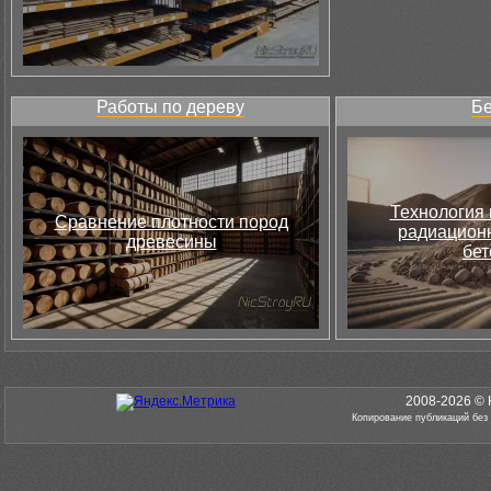
Работы по дереву
Бе
Технология 
Сравнение плотности пород
радиацион
древесины
бет
2008-2026 © 
Копирование публикаций без